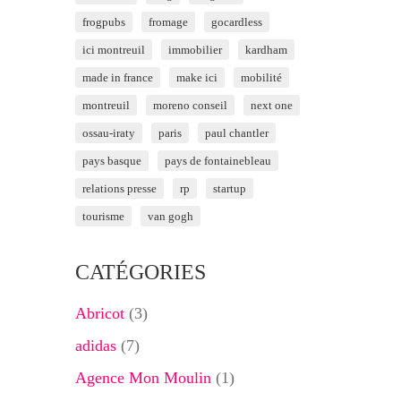
frogpubs
fromage
gocardless
ici montreuil
immobilier
kardham
made in france
make ici
mobilité
montreuil
moreno conseil
next one
ossau-iraty
paris
paul chantler
pays basque
pays de fontainebleau
relations presse
rp
startup
tourisme
van gogh
CATÉGORIES
Abricot
(3)
adidas
(7)
Agence Mon Moulin
(1)