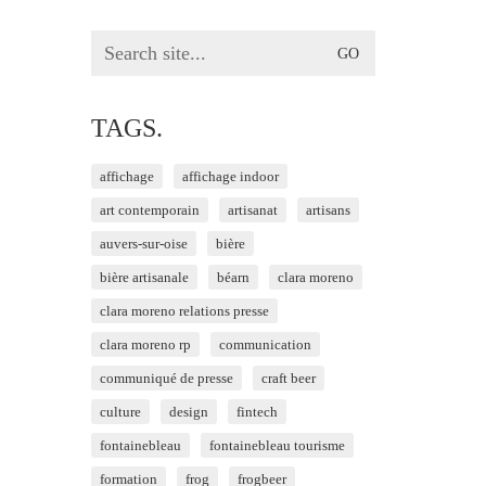
Search
for:
TAGS.
affichage
affichage indoor
art contemporain
artisanat
artisans
auvers-sur-oise
bière
bière artisanale
béarn
clara moreno
clara moreno relations presse
clara moreno rp
communication
communiqué de presse
craft beer
culture
design
fintech
fontainebleau
fontainebleau tourisme
formation
frog
frogbeer