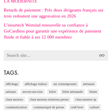
LA MODERNITÉ
Retards de paiement : Près deux dirigeants français sur
trois redoutent une aggravation en 2026
L’insurtech Wemind renouvelle sa confiance à
GoCardless pour garantir une expérience de paiement
fluide et fiable à ses 12 000 membres
Search
for:
TAGS.
affichage
affichage indoor
art contemporain
artisanat
artisans
auvers-sur-oise
bière
bière artisanale
béarn
clara moreno
clara moreno relations presse
clara moreno rp
communication
communiqué de presse
craft beer
culture