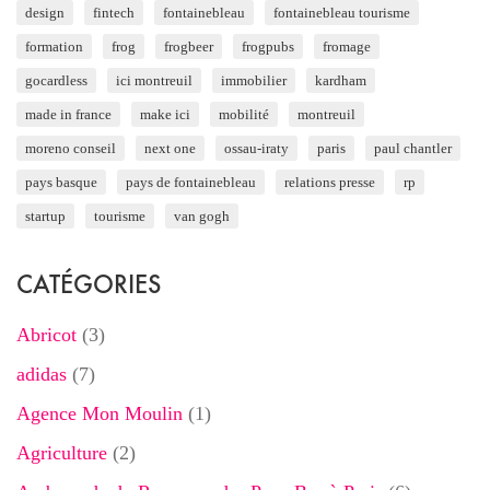
design
fintech
fontainebleau
fontainebleau tourisme
formation
frog
frogbeer
frogpubs
fromage
gocardless
ici montreuil
immobilier
kardham
made in france
make ici
mobilité
montreuil
moreno conseil
next one
ossau-iraty
paris
paul chantler
pays basque
pays de fontainebleau
relations presse
rp
startup
tourisme
van gogh
CATÉGORIES
Abricot
(3)
adidas
(7)
Agence Mon Moulin
(1)
Agriculture
(2)