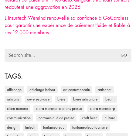
redoutent une aggravation en 2026
L’insurtech Wemind renouvelle sa confiance à GoCardless
pour garantir une expérience de paiement fluide et fiable à
ses 12 000 membres
Search
for:
TAGS.
affichage
affichage indoor
art contemporain
artisanat
artisans
auvers-sur-oise
bière
bière artisanale
béarn
clara moreno
clara moreno relations presse
clara moreno rp
communication
communiqué de presse
craft beer
culture
design
fintech
fontainebleau
fontainebleau tourisme