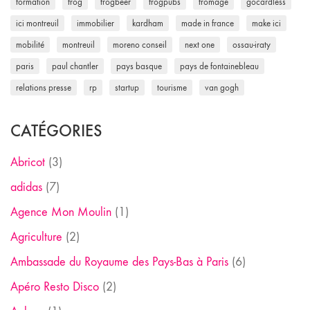
formation
frog
frogbeer
frogpubs
fromage
gocardless
ici montreuil
immobilier
kardham
made in france
make ici
mobilité
montreuil
moreno conseil
next one
ossau-iraty
paris
paul chantler
pays basque
pays de fontainebleau
relations presse
rp
startup
tourisme
van gogh
CATÉGORIES
Abricot
(3)
adidas
(7)
Agence Mon Moulin
(1)
Agriculture
(2)
Ambassade du Royaume des Pays-Bas à Paris
(6)
Apéro Resto Disco
(2)