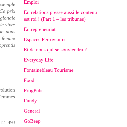
Emploi
 exemple
 Ce prix
En relations presse aussi le contenu
égionale
est roi ! (Part 1 – les tribunes)
de vivre
Entrepreneuriat
ue nous
ne femme
Espaces Ferroviaires
pprentis
Et de nous qui se souviendra ?
Everyday Life
Fontainebleau Tourisme
Food
volution
FrogPubs
 femmes
Fundy
General
GoBeep
 12 493