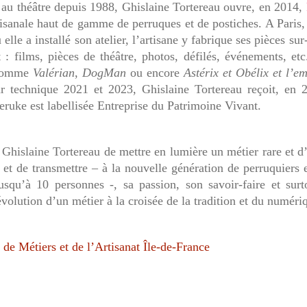
 au théâtre depuis 1988, Ghislaine Tortereau ouvre, en 2014,
rtisanale haut de gamme de perruques et de postiches. A Paris,
 elle a installé son atelier, l’artisane y fabrique ses pièces su
 : films, pièces de théâtre, photos, défilés, événements, et
 comme
Valérian
,
DogMan
ou encore
Astérix et Obélix et l’e
technique 2021 et 2023, Ghislaine Tortereau reçoit, en 2
ruke est labellisée Entreprise du Patrimoine Vivant.
 Ghislaine Tortereau de mettre en lumière un métier rare et d’
et de transmettre – à la nouvelle génération de perruquiers 
usqu’à 10 personnes -, sa passion, son savoir-faire et surt
évolution d’un métier à la croisée de la tradition et du numéri
de Métiers et de l’Artisanat Île-de-France