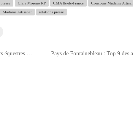
 presse
Clara Moreno RP
CMA Ile-de-France
Concours Madame Artisa
Madame Artisanat
relations presse
Le Pays de Fontainebleau célèbre les sports équestres et la passion cheval en cette année de Jeux Olympiques et Paralympiques