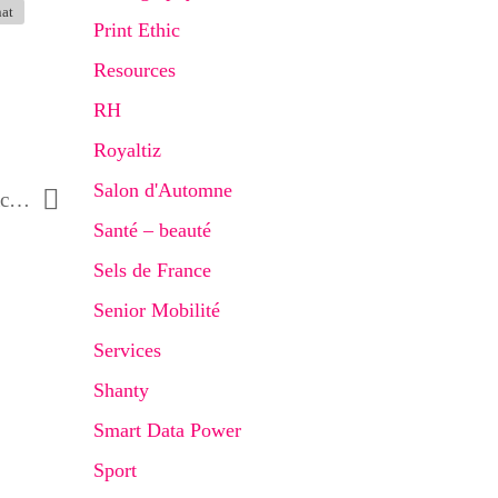
nat
Print Ethic
Resources
RH
Royaltiz
Salon d'Automne
Pays de Fontainebleau : Top 9 des activités rayons de soleil pour les vacances de printemps
Santé – beauté
Sels de France
Senior Mobilité
Services
Shanty
Smart Data Power
Sport