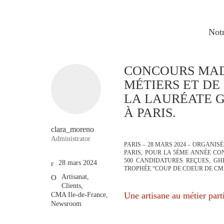
Notr
CONCOURS MAD
MÉTIERS ET DE
LA LAURÉATE G
À PARIS.
clara_moreno
Administrator
PARIS – 28 MARS 2024 –
ORGANISÉE
PARIS, POUR LA 5ÈME ANNÉE CO
500 CANDIDATURES REÇUES, GH
28 mars 2024
TROPHÉE “COUP DE COEUR DE CM
Artisanat
,
Clients
,
Une artisane au métier parti
CMA Ile-de-France
,
Newsroom