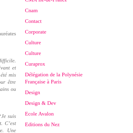
Cnam
Contact
Corporate
auréates
Culture
Culture
fficile.
Curaprox
ivant et
Délégation de la Polynésie
 été mis
Française à Paris
ur être
rains ou
Design
Design & Dev
Ecole Avalon
“Je suis
. C’est
Editions du Nez
re. Une