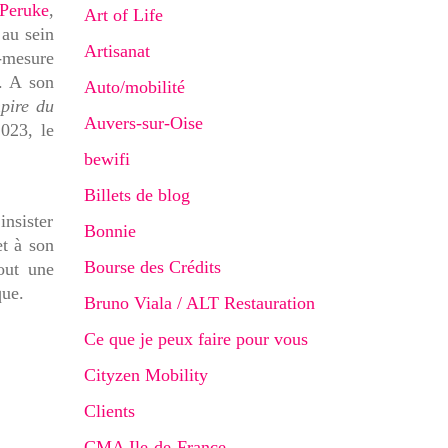
Peruke
,
Art of Life
 au sein
Artisanat
r-mesure
c. A son
Auto/mobilité
mpire du
Auvers-sur-Oise
023, le
bewifi
Billets de blog
insister
Bonnie
et à son
Bourse des Crédits
out une
que.
Bruno Viala / ALT Restauration
Ce que je peux faire pour vous
Cityzen Mobility
Clients
CMA Ile-de-France