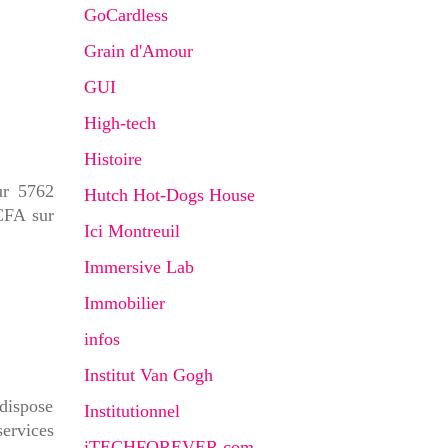
GoCardless
Grain d'Amour
GUI
High-tech
Histoire
ur 5762
Hutch Hot-Dogs House
 CFA sur
Ici Montreuil
Immersive Lab
Immobilier
infos
Institut Van Gogh
 dispose
Institutionnel
services
iTECHFOREVER.com