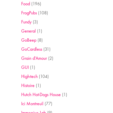
Food
(196)
FrogPubs
(108)
Fundy
(3)
General
(1)
GoBeep
(8)
GoCardless
(31)
Grain d'Amour
(2)
GUI
(1)
High-tech
(104)
Histoire
(1)
Hutch Hot-Dogs House
(1)
Ici Montreuil
(77)
Immersive Lab
(9)