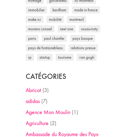
fromage
gocardless
ici montreuil
immobilier
kardham
made in france
make ici
mobilité
montreuil
moreno conseil
next one
ossau-iraty
paris
paul chantler
pays basque
pays de fontainebleau
relations presse
rp
startup
tourisme
van gogh
CATÉGORIES
Abricot
(3)
adidas
(7)
Agence Mon Moulin
(1)
Agriculture
(2)
Ambassade du Royaume des Pays-