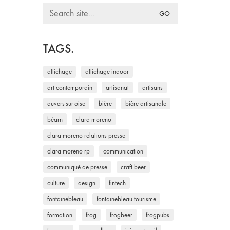
Search
for:
TAGS.
affichage
affichage indoor
art contemporain
artisanat
artisans
auvers-sur-oise
bière
bière artisanale
béarn
clara moreno
clara moreno relations presse
clara moreno rp
communication
communiqué de presse
craft beer
culture
design
fintech
fontainebleau
fontainebleau tourisme
formation
frog
frogbeer
frogpubs