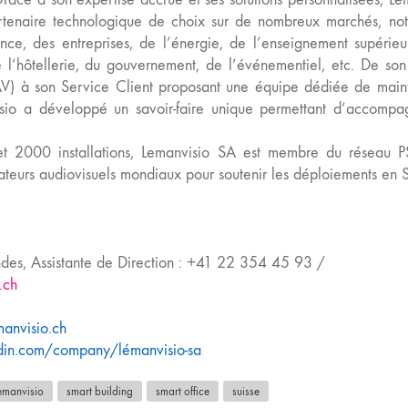
rtenaire technologique de choix sur de nombreux marchés, no
ance, des entreprises, de l’énergie, de l’enseignement supérieu
e l’hôtellerie, du gouvernement, de l’événementiel, etc. De so
 AV) à son Service Client proposant une équipe dédiée de mai
isio a développé un savoir-faire unique permettant d’accompa
et 2000 installations, Lemanvisio SA est membre du réseau P
rateurs audiovisuels mondiaux pour soutenir les déploiements en S
es, Assistante de Direction : +41 22 354 45 93 /
.ch
anvisio.ch
din.com/company/lémanvisio-sa
emanvisio
smart building
smart office
suisse