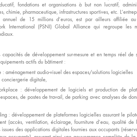
catif, fondations et organisations à but non lucratif, adminis
es, chimie, pharmaceutique, infrastructures sportives, etc. L’entrep
es annuel de 15 millions d’euros, est par ailleurs affiliée a
rk International (PSNI) Global Alliance qui regroupe les m
ndiaux.
 capacités de développement sur-mesure et en temps réel de s
’équipements actifs du bâtiment :
ce : aménagement audio-visuel des espaces/solutions logicielles
conciergerie digitale,
workplace : développement de logiciels et production de pla
d’espaces, de postes de travail, de parking avec analyses de do
ding : développement de plateformes logicielles assurant le pilo
nt (accès, ventilation, éclairage, fourniture d’eau, qualité de l
ssues des applications digitales fournies aux occupants (réserv
s aux occupants), assurant ainsi une gouvernance complète de l