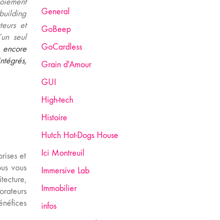
loiement
General
building
teurs et
GoBeep
’un seul
GoCardless
 encore
ntégrés,
Grain d'Amour
GUI
High-tech
Histoire
Hutch Hot-Dogs House
Ici Montreuil
rises et
ous vous
Immersive Lab
tecture,
Immobilier
rateurs
énéfices
infos