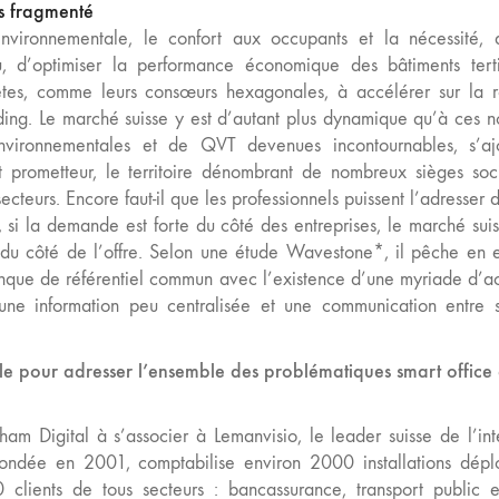
s fragmenté
nvironnementale, le confort aux occupants et la nécessité,
du, d’optimiser la performance économique des bâtiments tert
ètes, comme leurs consœurs hexagonales, à accélérer sur la 
lding. Le marché suisse y est d’autant plus dynamique qu’à ces n
environnementales et de QVT devenues incontournables, s’aj
 prometteur, le territoire dénombrant de nombreux sièges so
ecteurs. Encore faut-il que les professionnels puissent l’adresser 
, si la demande est forte du côté des entreprises, le marché suis
du côté de l’offre. Selon une étude Wavestone*, il pêche en e
anque de référentiel commun avec l’existence d’une myriade d’ac
une information peu centralisée et une communication entre s
ale pour adresser l’ensemble des problématiques smart office 
am Digital à s’associer à Lemanvisio, le leader suisse de l’int
, fondée en 2001, comptabilise environ 2000 installations dép
clients de tous secteurs : bancassurance, transport public e