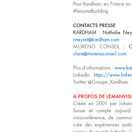
Pour Kardham, en France ou à 
#beyondbuilding
CONTACTS PRESSE
KARDHAM
: Nathalie Ney
nneyret@kardham.com
MORENO CONSEIL
: C
clara@morenoconseil.com
Plus d’informations :
www.ka
LinkedIn :
https://www.link
Twitter @Groupe_Kardham 
A PROPOS DE LEMANVIS
Créée en 2001 par Johann 
Suisse et compte aujourd’
visioconférence, de commun
crée des expériences audio
usages du monde hybride. Gr