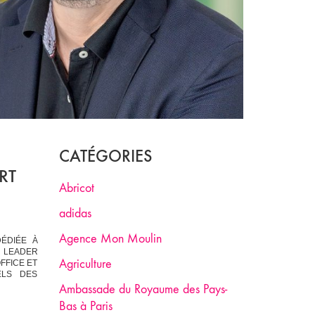
CATÉGORIES
RT
Abricot
adidas
Agence Mon Moulin
ÉDIÉE À
, LEADER
Agriculture
FFICE ET
ELS DES
Ambassade du Royaume des Pays-
Bas à Paris