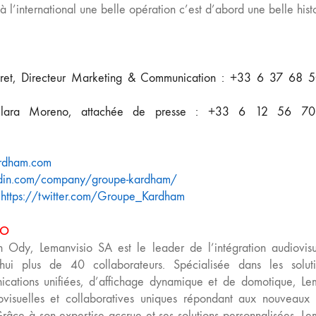
l’international une belle opération c’est d’abord une belle histo
ret, Directeur Marketing & Communication
: +33 6 37 68 
lara Moreno, attachée de presse
: +33 6 12 56 7
rdham.com
edin.com/company/groupe-kardham/
:
https://twitter.com/Groupe_Kardham
IO
Ody, Lemanvisio SA est le leader de l’intégration audiovisu
hui plus de 40 collaborateurs. Spécialisée dans les solut
ications unifiées, d’affichage dynamique et de domotique, Le
visuelles et collaboratives uniques répondant aux nouveaux 
âce à son expertise accrue et ses solutions personnalisées, Le