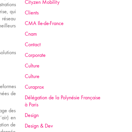
Cityzen Mobility
trations
rise, qui
Clients
u réseau
CMA Ile-de-France
eilleurs
Cnam
Contact
olutions
Corporate
Culture
Culture
teformes
Curaprox
nnées de
Délégation de la Polynésie Française
à Paris
tage des
Design
’air) en
ation de
Design & Dev
a donnée