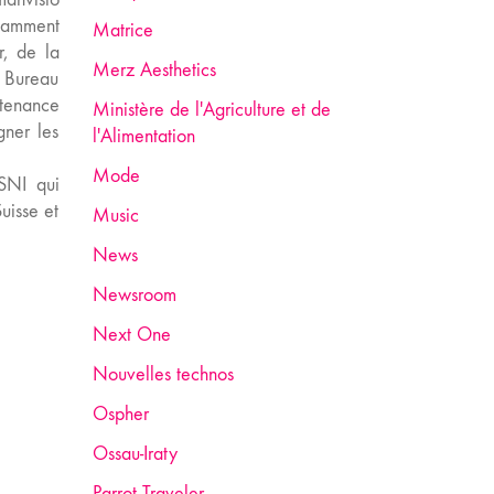
tamment
Matrice
r, de la
Merz Aesthetics
n Bureau
ntenance
Ministère de l'Agriculture et de
gner les
l'Alimentation
Mode
SNI qui
uisse et
Music
News
Newsroom
Next One
Nouvelles technos
Ospher
Ossau-Iraty
Parrot Traveler