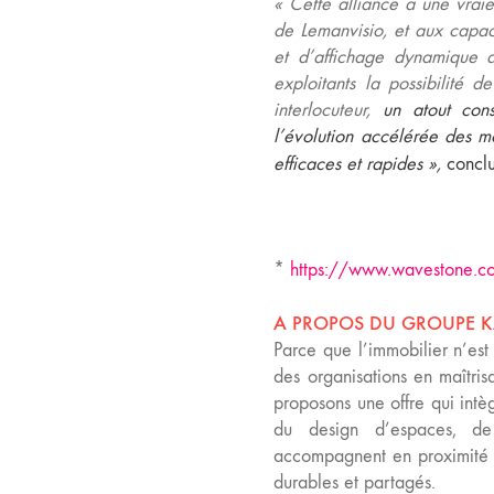
«
Cette alliance a une vrai
de Lemanvisio, et aux capac
et d’affichage dynamique de
exploitants la possibilité de
interlocuteur,
un atout con
l’évolution accélérée des m
efficaces et rapides
»,
concl
*
https://www.wavestone.com/
A PROPOS DU GROUPE 
Parce que l’immobilier n’est 
des organisations en maîtrisa
proposons une offre qui intèg
du design d’espaces, de 
accompagnent en proximité p
durables et partagés.