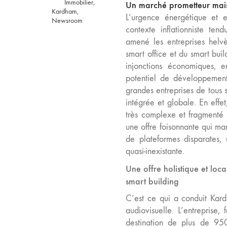
Immobilier
,
Un marché prometteur mai
Kardham
,
L’urgence énergétique et e
Newsroom
contexte inflationniste ten
amené les entreprises helv
smart office et du smart bui
injonctions économiques, 
potentiel de développement
grandes entreprises de tous s
intégrée et globale. En effet
très complexe et fragmenté 
une offre foisonnante qui m
de plateformes disparates, 
quasi-inexistante.
Une offre holistique et loc
smart building
C’est ce qui a conduit Kardh
audiovisuelle. L’entreprise
destination de plus de 950 