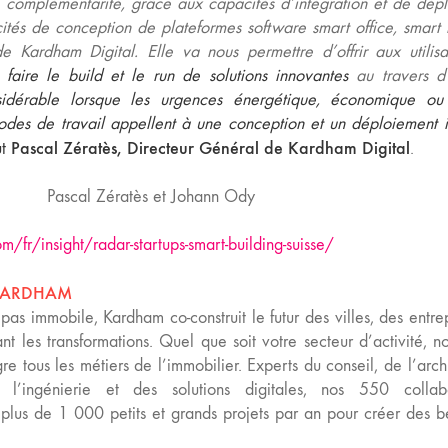
e complémentarité, grâce aux capacités d’intégration et de dép
ités de conception de plateformes software smart office, smart 
 Kardham Digital. Elle va nous permettre d’offrir aux utilisa
faire le build et le run de solutions innovantes
au travers d
sidérable lorsque les urgences énergétique, économique ou
odes de travail appellent à une conception et un déploiement i
Pascal Zératès, Directeur Général de Kardham Digital
ut
.
Pascal Zératès et Johann Ody
fr/insight/radar-startups-smart-building-suisse/
KARDHAM
pas immobile, Kardham co-construit le futur des villes, des entrep
nt les transformations. Quel que soit votre secteur d’activité, n
re tous les métiers de l’immobilier. Experts du conseil, de l’archi
l’ingénierie et des solutions digitales, nos 550 collabo
lus de 1 000 petits et grands projets par an pour créer des b