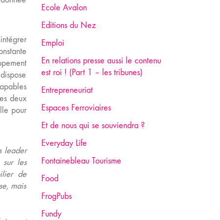
Ecole Avalon
Editions du Nez
intégrer
Emploi
onstante
En relations presse aussi le contenu
oppement
est roi ! (Part 1 – les tribunes)
 dispose
capables
Entrepreneuriat
les deux
Espaces Ferroviaires
lle pour
Et de nous qui se souviendra ?
Everyday Life
s leader
Fontainebleau Tourisme
 sur les
ilier de
Food
se, mais
FrogPubs
Fundy