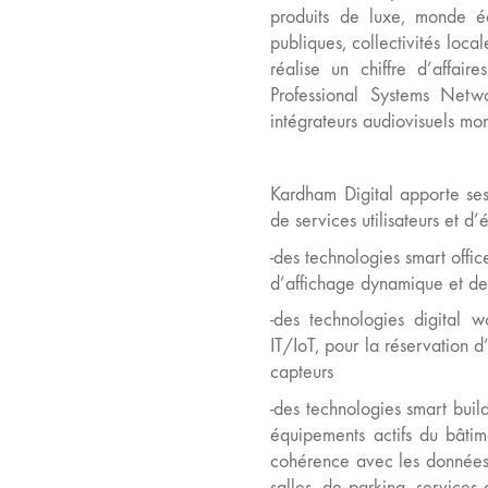
produits de luxe, monde édu
publiques, collectivités local
réalise un chiffre d’affair
Professional Systems Netwo
intégrateurs audiovisuels mo
Kardham Digital apporte ses
de services utilisateurs et d
-des technologies smart offi
d’affichage dynamique et de 
-des technologies digital 
IT/IoT, pour la réservation 
capteurs
-des technologies smart buil
équipements actifs du bâtime
cohérence avec les données i
salles, de parking, service