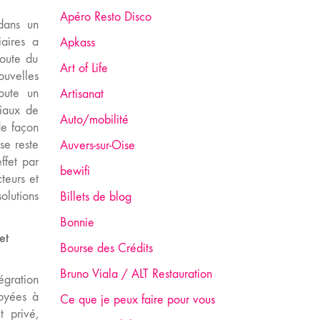
Apéro Resto Disco
 dans un
iaires a
Apkass
route du
Art of Life
ouvelles
oute un
Artisanat
ciaux de
Auto/mobilité
de façon
se reste
Auvers-sur-Oise
ffet par
bewifi
teurs et
olutions
Billets de blog
Bonnie
et
Bourse des Crédits
Bruno Viala / ALT Restauration
égration
loyées à
Ce que je peux faire pour vous
t privé,