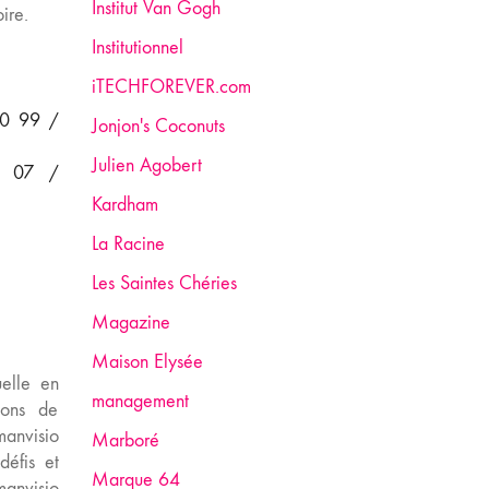
Institut Van Gogh
ire.
Institutionnel
iTECHFOREVER.com
50 99 /
Jonjon's Coconuts
Julien Agobert
0 07 /
Kardham
La Racine
Les Saintes Chéries
Magazine
Maison Elysée
elle en
management
ions de
manvisio
Marboré
défis et
Marque 64
manvisio