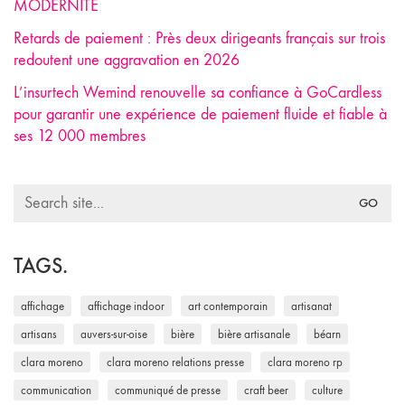
MODERNITÉ
Retards de paiement : Près deux dirigeants français sur trois
redoutent une aggravation en 2026
L’insurtech Wemind renouvelle sa confiance à GoCardless
pour garantir une expérience de paiement fluide et fiable à
ses 12 000 membres
Search
for:
TAGS.
affichage
affichage indoor
art contemporain
artisanat
artisans
auvers-sur-oise
bière
bière artisanale
béarn
clara moreno
clara moreno relations presse
clara moreno rp
communication
communiqué de presse
craft beer
culture