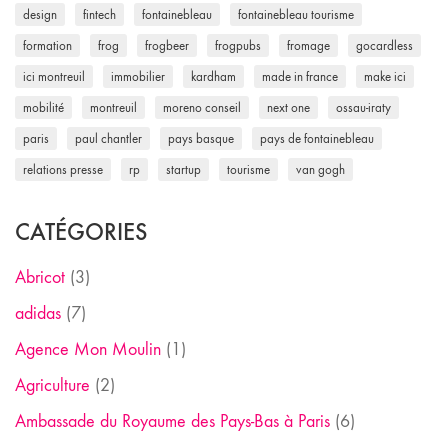
design
fintech
fontainebleau
fontainebleau tourisme
formation
frog
frogbeer
frogpubs
fromage
gocardless
ici montreuil
immobilier
kardham
made in france
make ici
mobilité
montreuil
moreno conseil
next one
ossau-iraty
paris
paul chantler
pays basque
pays de fontainebleau
relations presse
rp
startup
tourisme
van gogh
CATÉGORIES
Abricot
(3)
adidas
(7)
Agence Mon Moulin
(1)
Agriculture
(2)
Ambassade du Royaume des Pays-Bas à Paris
(6)