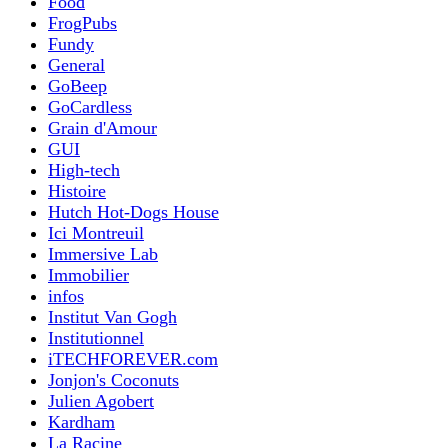
Food
FrogPubs
Fundy
General
GoBeep
GoCardless
Grain d'Amour
GUI
High-tech
Histoire
Hutch Hot-Dogs House
Ici Montreuil
Immersive Lab
Immobilier
infos
Institut Van Gogh
Institutionnel
iTECHFOREVER.com
Jonjon's Coconuts
Julien Agobert
Kardham
La Racine