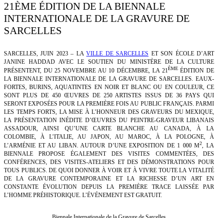
21ÈME ÉDITION DE LA BIENNALE
INTERNATIONALE DE LA GRAVURE DE
SARCELLES
SARCELLES, JUIN 2023 – LA
VILLE DE SARCELLES
ET SON ÉCOLE D’ART
JANINE HADDAD AVEC LE SOUTIEN DU MINISTÈRE DE LA CULTURE
ÈME
PRÉSENTENT, DU 25 NOVEMBRE AU 10 DÉCEMBRE, LA 21
ÉDITION DE
LA BIENNALE INTERNATIONALE DE LA GRAVURE DE SARCELLES. EAUX-
FORTES, BURINS, AQUATINTES EN NOIR ET BLANC OU EN COULEUR, CE
SONT PLUS DE 450 ŒUVRES DE 250 ARTISTES ISSUS DE 36 PAYS QUI
SERONT EXPOSÉES POUR LA PREMIÈRE FOIS AU PUBLIC FRANÇAIS. PARMI
LES TEMPS FORTS, LA MISE À L’HONNEUR DES GRAVEURS DU MEXIQUE,
LA PRÉSENTATION INÉDITE D’ŒUVRES DU PEINTRE-GRAVEUR LIBANAIS
ASSADOUR, AINSI QU’UNE CARTE BLANCHE AU CANADA, À LA
COLOMBIE, À L’ITALIE, AU JAPON, AU MAROC, À LA POLOGNE, À
2
L’ARMÉNIE ET AU LIBAN. AUTOUR D’UNE EXPOSITION DE 1
000 M
, LA
BIENNALE PROPOSE ÉGALEMENT DES VISITES COMMENTÉES, DES
CONFÉRENCES, DES VISITES-ATELIERS ET DES DÉMONSTRATIONS POUR
TOUS PUBLICS. DE QUOI DONNER À VOIR ET À VIVRE TOUTE LA VITALITÉ
DE LA GRAVURE CONTEMPORAINE ET LA RICHESSE D’UN ART EN
CONSTANTE ÉVOLUTION DEPUIS LA PREMIÈRE TRACE LAISSÉE PAR
L’HOMME PRÉHISTORIQUE. L’ÉVÉNEMENT EST GRATUIT.
Biennale Internationale de la Gravure de Sarcelles