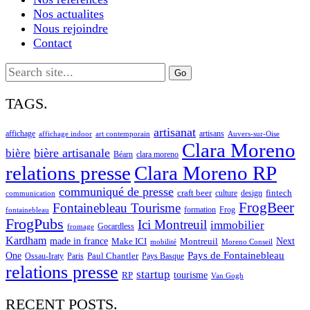
Nos actualites
Nous rejoindre
Contact
Search
for:
TAGS.
artisanat
affichage
artisans
affichage indoor
art contemporain
Auvers-sur-Oise
Clara Moreno
bière artisanale
bière
Béarn
clara moreno
Clara Moreno RP
relations presse
communiqué de presse
craft beer
fintech
culture
design
communication
FrogBeer
Fontainebleau Tourisme
formation
Frog
fontainebleau
FrogPubs
Ici Montreuil
immobilier
Gocardless
fromage
Kardham
made in france
Next
Make ICI
Montreuil
Moreno Conseil
mobilité
One
Pays de Fontainebleau
Paul Chantler
Ossau-Iraty
Paris
Pays Basque
relations presse
startup
RP
tourisme
Van Gogh
RECENT POSTS.