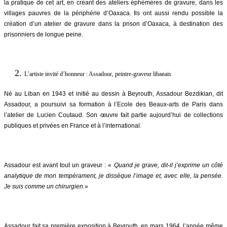
la pratique de cet art, en créant des ateliers éphémères de gravure, dans les
villages pauvres de la périphérie d’Oaxaca. Ils ont aussi rendu possible la
création d’un atelier de gravure dans la prison d’Oaxaca, à destination des
prisonniers de longue peine.
L’artiste invité d’honneur : Assadour, peintre-graveur libanais
Né au Liban en 1943 et initié au dessin à Beyrouth, Assadour Bezdikian, dit
Assadour, a poursuivi sa formation à l’Ecole des Beaux-arts de Paris dans
l’atelier de Lucien Coutaud. Son œuvre fait partie aujourd’hui de collections
publiques et privées en France et à l’international.
Assadour est avant tout un graveur : «
Quand je grave, dit-il j’exprime un côté
analytique de mon tempérament, je dissèque l’image et, avec elle, la pensée.
Je suis comme un chirurgien.
»
Assadour fait sa première exposition à Beyrouth, en mars 1964, l’année même