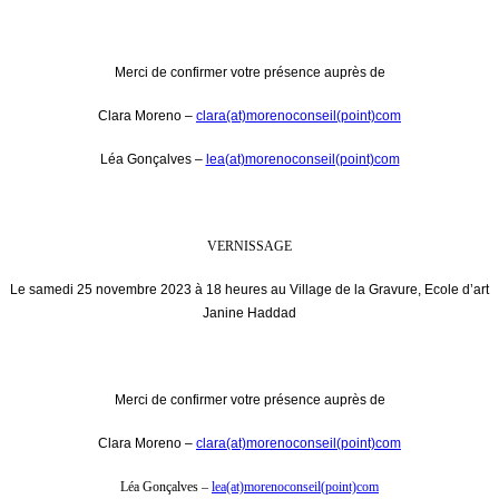
Merci de confirmer votre présence auprès de
Clara Moreno –
clara(at)morenoconseil(point)com
Léa Gonçalves –
lea(at)morenoconseil(point)com
VERNISSAGE
Le samedi 25 novembre 2023 à 18 heures au Village de la Gravure, Ecole d’art
Janine Haddad
Merci de confirmer votre présence auprès de
Clara Moreno –
clara(at)morenoconseil(point)com
Léa Gonçalves –
lea(at)morenoconseil(point)com