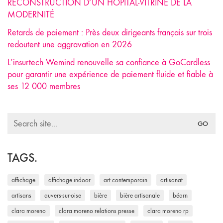
RECONSTRUCTION D’UN HÔPITAL-VITRINE DE LA
MODERNITÉ
Retards de paiement : Près deux dirigeants français sur trois
redoutent une aggravation en 2026
L’insurtech Wemind renouvelle sa confiance à GoCardless
pour garantir une expérience de paiement fluide et fiable à
ses 12 000 membres
Search
for:
TAGS.
affichage
affichage indoor
art contemporain
artisanat
artisans
auvers-sur-oise
bière
bière artisanale
béarn
clara moreno
clara moreno relations presse
clara moreno rp