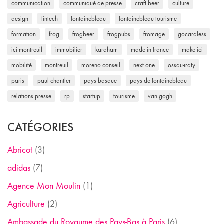
communication
communiqué de presse
craft beer
culture
design
fintech
fontainebleau
fontainebleau tourisme
formation
frog
frogbeer
frogpubs
fromage
gocardless
ici montreuil
immobilier
kardham
made in france
make ici
mobilité
montreuil
moreno conseil
next one
ossau-iraty
paris
paul chantler
pays basque
pays de fontainebleau
relations presse
rp
startup
tourisme
van gogh
CATÉGORIES
Abricot
(3)
adidas
(7)
Agence Mon Moulin
(1)
Agriculture
(2)
Ambassade du Royaume des Pays-Bas à Paris
(6)