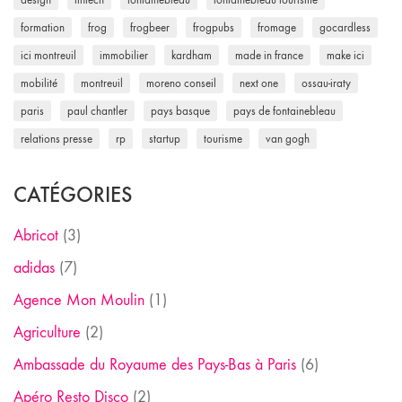
formation
frog
frogbeer
frogpubs
fromage
gocardless
ici montreuil
immobilier
kardham
made in france
make ici
mobilité
montreuil
moreno conseil
next one
ossau-iraty
paris
paul chantler
pays basque
pays de fontainebleau
relations presse
rp
startup
tourisme
van gogh
CATÉGORIES
Abricot
(3)
adidas
(7)
Agence Mon Moulin
(1)
Agriculture
(2)
Ambassade du Royaume des Pays-Bas à Paris
(6)
Apéro Resto Disco
(2)