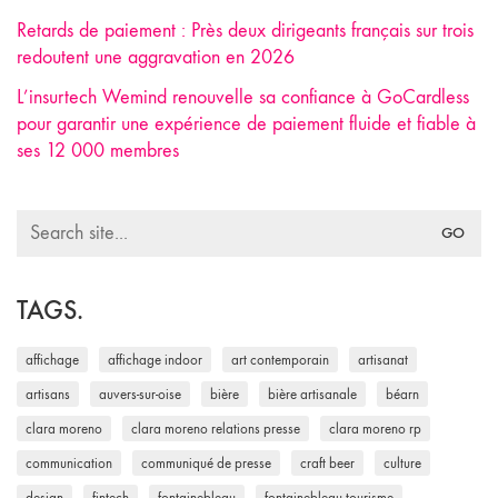
Retards de paiement : Près deux dirigeants français sur trois
redoutent une aggravation en 2026
L’insurtech Wemind renouvelle sa confiance à GoCardless
pour garantir une expérience de paiement fluide et fiable à
ses 12 000 membres
Search
for:
TAGS.
affichage
affichage indoor
art contemporain
artisanat
artisans
auvers-sur-oise
bière
bière artisanale
béarn
clara moreno
clara moreno relations presse
clara moreno rp
communication
communiqué de presse
craft beer
culture
design
fintech
fontainebleau
fontainebleau tourisme