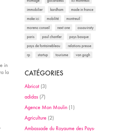
fromage
gocardless
ici montreuil
immobilier
kardham
made in france
make ici
mobilité
montreuil
moreno conseil
next one
ossau-iraty
paris
paul chantler
pays basque
pays de fontainebleau
relations presse
rp
startup
tourisme
van gogh
e in
CATÉGORIES
ra la
Abricot
(3)
adidas
(7)
Agence Mon Moulin
(1)
Agriculture
(2)
Ambassade du Royaume des Pays-
X