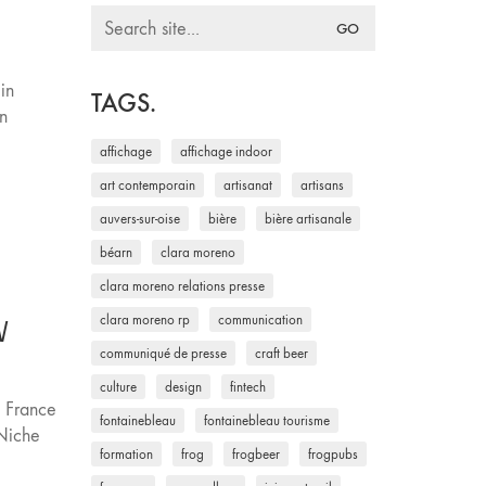
Search
for:
in
TAGS.
on
affichage
affichage indoor
art contemporain
artisanat
artisans
auvers-sur-oise
bière
bière artisanale
béarn
clara moreno
clara moreno relations presse
clara moreno rp
communication
V
communiqué de presse
craft beer
culture
design
fintech
n France
fontainebleau
fontainebleau tourisme
 Niche
formation
frog
frogbeer
frogpubs