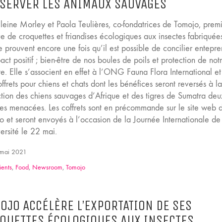
SERVER LES ANIMAUX SAUVAGES
eine Morley et Paola Teulières, co-fondatrices de Tomojo, prem
e de croquettes et friandises écologiques aux insectes fabriquée
 prouvent encore une fois qu’il est possible de concilier entepre
act positif ; bien-être de nos boules de poils et protection de not
e. Elle s’associent en effet à l’ONG Fauna Flora International et
ffrets pour chiens et chats dont les bénéfices seront reversés à l
ction des chiens sauvages d’Afrique et des tigres de Sumatra deu
es menacées. Les coffrets sont en précommande sur le site web 
o et seront envoyés à l’occasion de la Journée Internationale de
ersité le 22 mai.
mai 2021
ients
,
Food
,
Newsroom
,
Tomojo
OJO ACCÉLÈRE L’EXPORTATION DE SES
QUETTES ÉCOLOGIQUES AUX INSECTES