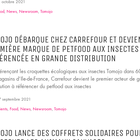
 octobre 2021
ood
,
News
,
Newsroom
,
Tomojo
OJO DÉBARQUE CHEZ CARREFOUR ET DEVIE
MIÈRE MARQUE DE PETFOOD AUX INSECTES
ÉRENCÉE EN GRANDE DISTRIBUTION
férençant les croquettes écologiques aux insectes Tomojo dans 6
agasins d’Ile-de-France, Carrefour devient le premier acteur de 
bution à référencer du petfood aux insectes
 septembre 2021
ients
,
Food
,
News
,
Newsroom
,
Tomojo
OJO LANCE DES COFFRETS SOLIDAIRES POU