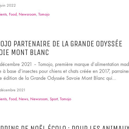
juin 2022
ients
,
Food
,
Newsroom
,
Tomojo
OJO PARTENAIRE DE LA GRANDE ODYSSÉE
OIE MONT BLANC
, décembre 2021 – Tomojo, première marque d’alimentation mad
e à base d’insectes pour chiens et chats créée en 2017, parraine
 édition de la Grande Odyssée Savoie Mont Blanc qui…
décembre 2021
ients
,
Food
,
News
,
Newsroom
,
Sport
,
Tomojo
PPING DE NOËL ÉCOLO : POUR LES ANIMAU