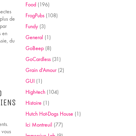
Food
(196)
sectes
FrogPubs
(108)
plus de
 par
Fundy
(3)
s en
General
(1)
sie, du
GoBeep
(8)
GoCardless
(31)
Grain d'Amour
(2)
GUI
(1)
O
High-tech
(104)
HIENS
Histoire
(1)
Hutch Hot-Dogs House
(1)
nts.
Ici Montreuil
(77)
t vous
Immersive Lab
(9)