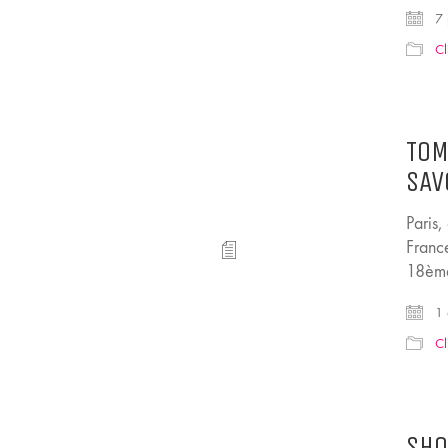
7 
Cl
TOM
SAV
Paris
Franc
18ème
1 
Cl
SHO