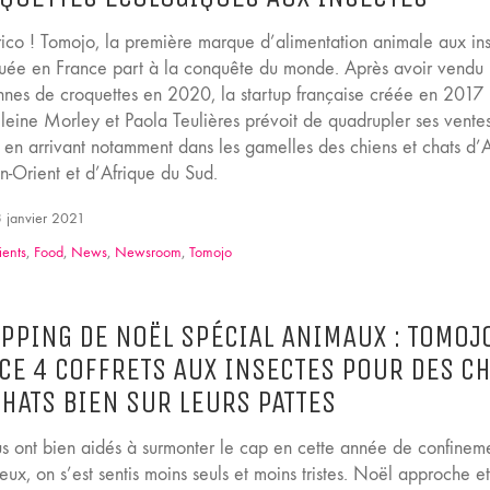
ico ! Tomojo, la première marque d’alimentation animale aux in
quée en France part à la conquête du monde. Après avoir vendu 
nnes de croquettes en 2020, la startup française créée en 2017
eine Morley et Paola Teulières prévoit de quadrupler ses vente
 en arrivant notamment dans les gamelles des chiens et chats d’A
-Orient et d’Afrique du Sud.
 janvier 2021
ients
,
Food
,
News
,
Newsroom
,
Tomojo
PPING DE NOËL SPÉCIAL ANIMAUX : TOMOJ
CE 4 COFFRETS AUX INSECTES POUR DES C
CHATS BIEN SUR LEURS PATTES
ous ont bien aidés à surmonter le cap en cette année de confineme
ux, on s’est sentis moins seuls et moins tristes. Noël approche e