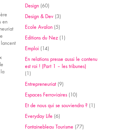
Design
(60)
ière
Design & Dev
(3)
s en
Ecole Avalon
(5)
neuriat
re
Editions du Nez
(1)
 lancent
Emploi
(14)
a
x
En relations presse aussi le contenu
de
est roi ! (Part 1 – les tribunes)
 la
(1)
Entrepreneuriat
(9)
Espaces Ferroviaires
(10)
Et de nous qui se souviendra ?
(1)
Everyday Life
(6)
Fontainebleau Tourisme
(77)