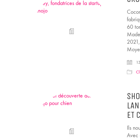
Cocor
fabri
60 to
Madel
2021,
Moyen
13
Cl
SHO
LAN
ET 
Ils n
Avec e