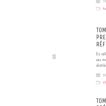
11
F
TOM
PRE
RÉF
En ré
ses m
distri
27
Cl
TOM