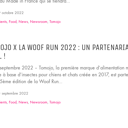
 du Made in France qui se tiendra…
 octobre 2022
ients
,
Food
,
News
,
Newsroom
,
Tomojo
OJO X LA WOOF RUN 2022 : UN PARTENARIA
 !
, septembre 2022 – Tomojo, la première marque d’alimentation 
e à base d’insectes pour chiens et chats créée en 2017, est part
 5ème édition de la Woof Run…
 septembre 2022
ients
,
Food
,
News
,
Newsroom
,
Tomojo