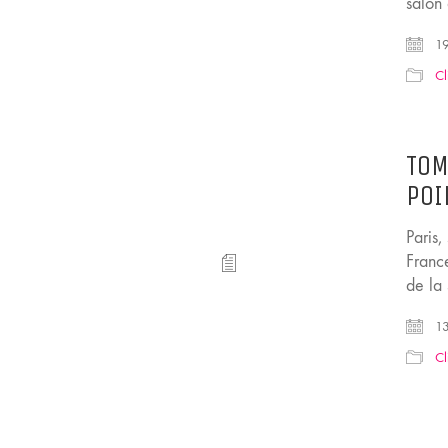
salon
19
Cl
TOM
POIL
Paris
Franc
de la
13
Cl