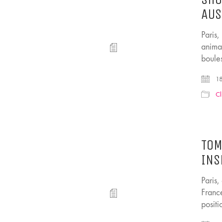
AUS
Paris
anima
boules
18
Cl
TOM
INS
Paris
Franc
posit