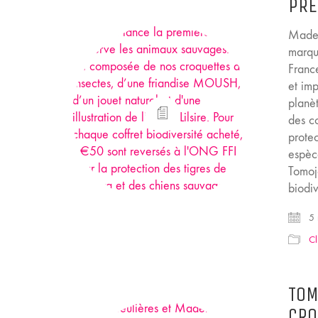
PRÉ
Madel
marqu
France
et imp
planèt
des co
prote
espèc
Tomoj
biodiv
5 
Cl
TOM
CRO