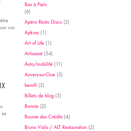
Bas à Paris
(6)
être
Apéro Resto Disco
(2)
our vos
Apkass
(1)
Art of Life
(1)
Artisanat
(54)
Auto/mobilité
(11)
Auvers-sur-Oise
(3)
UX
bewifi
(2)
Billets de blog
(3)
Bonnie
(2)
in
e sa
Bourse des Crédits
(4)
Bruno Viala / ALT Restauration
(2)