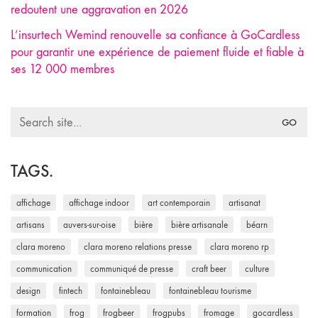
redoutent une aggravation en 2026
L’insurtech Wemind renouvelle sa confiance à GoCardless
pour garantir une expérience de paiement fluide et fiable à
ses 12 000 membres
Search
for:
TAGS.
affichage
affichage indoor
art contemporain
artisanat
artisans
auvers-sur-oise
bière
bière artisanale
béarn
clara moreno
clara moreno relations presse
clara moreno rp
communication
communiqué de presse
craft beer
culture
design
fintech
fontainebleau
fontainebleau tourisme
formation
frog
frogbeer
frogpubs
fromage
gocardless