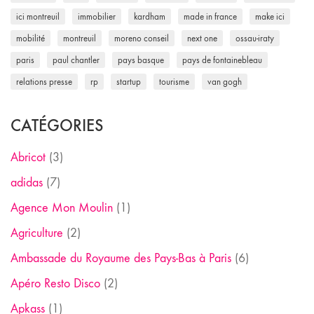
ici montreuil
immobilier
kardham
made in france
make ici
mobilité
montreuil
moreno conseil
next one
ossau-iraty
paris
paul chantler
pays basque
pays de fontainebleau
relations presse
rp
startup
tourisme
van gogh
CATÉGORIES
Abricot
(3)
adidas
(7)
Agence Mon Moulin
(1)
Agriculture
(2)
Ambassade du Royaume des Pays-Bas à Paris
(6)
Apéro Resto Disco
(2)
Apkass
(1)