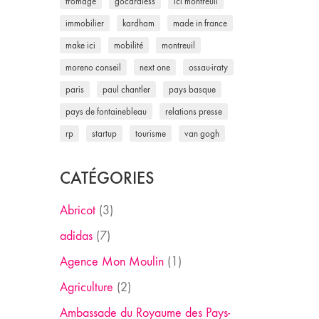
fromage
gocardless
ici montreuil
immobilier
kardham
made in france
make ici
mobilité
montreuil
moreno conseil
next one
ossau-iraty
paris
paul chantler
pays basque
pays de fontainebleau
relations presse
rp
startup
tourisme
van gogh
CATÉGORIES
Abricot
(3)
adidas
(7)
Agence Mon Moulin
(1)
Agriculture
(2)
Ambassade du Royaume des Pays-