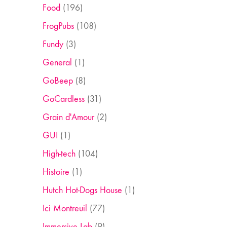
Food
(196)
FrogPubs
(108)
Fundy
(3)
General
(1)
GoBeep
(8)
GoCardless
(31)
Grain d'Amour
(2)
GUI
(1)
High-tech
(104)
Histoire
(1)
Hutch Hot-Dogs House
(1)
Ici Montreuil
(77)
Immersive Lab
(9)