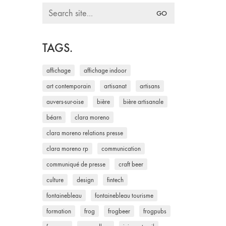
Search
for:
TAGS.
affichage
affichage indoor
art contemporain
artisanat
artisans
auvers-sur-oise
bière
bière artisanale
béarn
clara moreno
clara moreno relations presse
clara moreno rp
communication
communiqué de presse
craft beer
culture
design
fintech
fontainebleau
fontainebleau tourisme
formation
frog
frogbeer
frogpubs