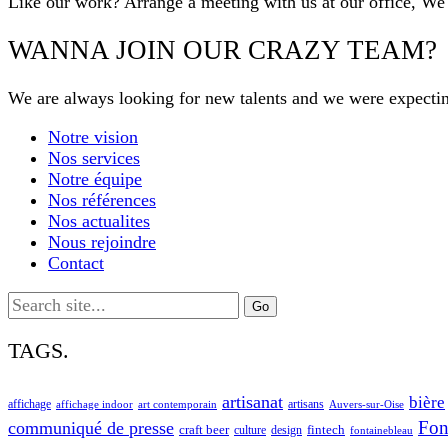
Like our work? Arrange a meeting with us at our office, We
WANNA JOIN OUR CRAZY TEAM?
We are always looking for new talents and we were expecti
Notre vision
Nos services
Notre équipe
Nos références
Nos actualites
Nous rejoindre
Contact
Search
for:
TAGS.
artisanat
bière
affichage
artisans
affichage indoor
art contemporain
Auvers-sur-Oise
Fon
communiqué de presse
craft beer
fintech
culture
design
fontainebleau