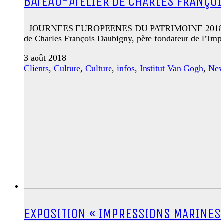
BATEAU-ATELIER DE CHARLES FRANÇO
JOURNEES EUROPEENES DU PATRIMOINE 2018 SAMEDI
de Charles François Daubigny, père fondateur de l’Im
3 août 2018
Clients
,
Culture
,
Culture
,
infos
,
Institut Van Gogh
,
Ne
EXPOSITION « IMPRESSIONS MARINES