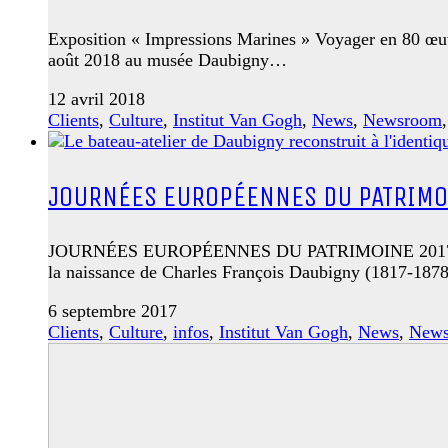
Exposition « Impressions Marines » Voyager en 80 œuv
août 2018 au musée Daubigny…
12 avril 2018
Clients
,
Culture
,
Institut Van Gogh
,
News
,
Newsroom
JOURNÉES EUROPÉENNES DU PATRIMO
JOURNÉES EUROPÉENNES DU PATRIMOINE 2017 Spéc
la naissance de Charles François Daubigny (1817-1878
6 septembre 2017
Clients
,
Culture
,
infos
,
Institut Van Gogh
,
News
,
New