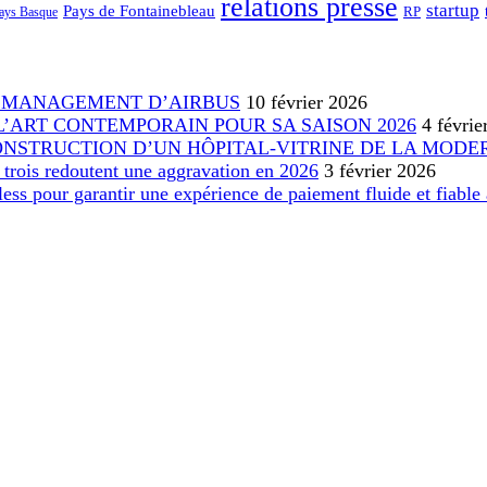
relations presse
startup
Pays de Fontainebleau
RP
ays Basque
 MANAGEMENT D’AIRBUS
10 février 2026
L’ART CONTEMPORAIN POUR SA SAISON 2026
4 févrie
ONSTRUCTION D’UN HÔPITAL-VITRINE DE LA MODE
r trois redoutent une aggravation en 2026
3 février 2026
ss pour garantir une expérience de paiement fluide et fiabl