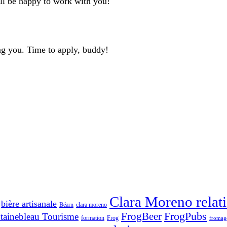
'll be happy to work with you!
ng you. Time to apply, buddy!
Clara Moreno relati
bière artisanale
Béarn
clara moreno
FrogBeer
FrogPubs
tainebleau Tourisme
formation
Frog
fromag