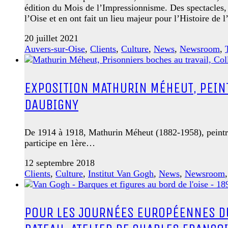
édition du Mois de l’Impressionnisme. Des spectacles, d
l’Oise et en ont fait un lieu majeur pour l’Histoire de l’
20 juillet 2021
Auvers-sur-Oise
,
Clients
,
Culture
,
News
,
Newsroom
,
EXPOSITION MATHURIN MÉHEUT, PEIN
DAUBIGNY
De 1914 à 1918, Mathurin Méheut (1882-1958), peintre,
participe en 1ère…
12 septembre 2018
Clients
,
Culture
,
Institut Van Gogh
,
News
,
Newsroom
POUR LES JOURNÉES EUROPÉENNES DU 