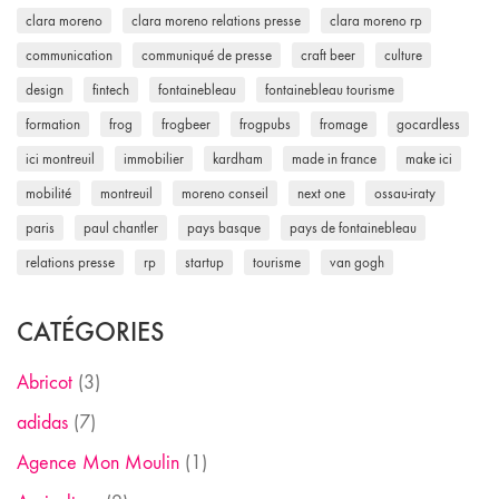
clara moreno
clara moreno relations presse
clara moreno rp
communication
communiqué de presse
craft beer
culture
design
fintech
fontainebleau
fontainebleau tourisme
formation
frog
frogbeer
frogpubs
fromage
gocardless
ici montreuil
immobilier
kardham
made in france
make ici
mobilité
montreuil
moreno conseil
next one
ossau-iraty
paris
paul chantler
pays basque
pays de fontainebleau
relations presse
rp
startup
tourisme
van gogh
CATÉGORIES
Abricot
(3)
adidas
(7)
Agence Mon Moulin
(1)