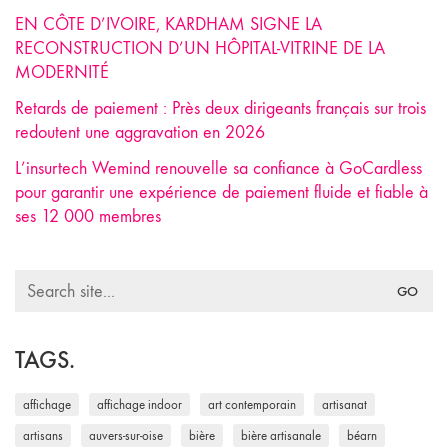
EN CÔTE D’IVOIRE, KARDHAM SIGNE LA
RECONSTRUCTION D’UN HÔPITAL-VITRINE DE LA
MODERNITÉ
Retards de paiement : Près deux dirigeants français sur trois
redoutent une aggravation en 2026
L’insurtech Wemind renouvelle sa confiance à GoCardless
pour garantir une expérience de paiement fluide et fiable à
ses 12 000 membres
Search
for:
TAGS.
affichage
affichage indoor
art contemporain
artisanat
artisans
auvers-sur-oise
bière
bière artisanale
béarn