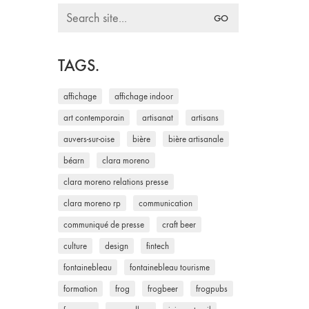
Search
for:
TAGS.
affichage
affichage indoor
art contemporain
artisanat
artisans
auvers-sur-oise
bière
bière artisanale
béarn
clara moreno
clara moreno relations presse
clara moreno rp
communication
communiqué de presse
craft beer
culture
design
fintech
fontainebleau
fontainebleau tourisme
formation
frog
frogbeer
frogpubs