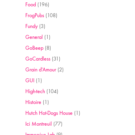
Food
(196)
FrogPubs
(108)
Fundy
(3)
General
(1)
GoBeep
(8)
GoCardless
(31)
Grain d'Amour
(2)
GUI
(1)
High-tech
(104)
Histoire
(1)
Hutch Hot-Dogs House
(1)
Ici Montreuil
(77)
Immersive Lab
(9)