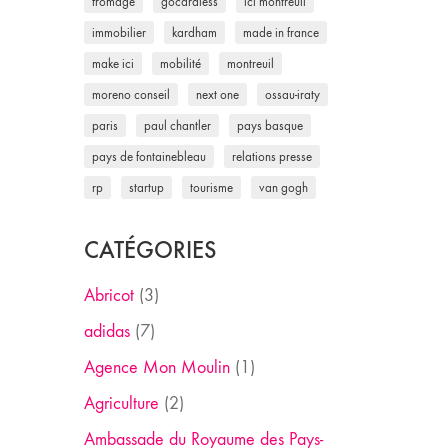
fromage
gocardless
ici montreuil
immobilier
kardham
made in france
make ici
mobilité
montreuil
moreno conseil
next one
ossau-iraty
paris
paul chantler
pays basque
pays de fontainebleau
relations presse
rp
startup
tourisme
van gogh
CATÉGORIES
Abricot
(3)
adidas
(7)
Agence Mon Moulin
(1)
Agriculture
(2)
Ambassade du Royaume des Pays-