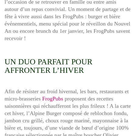
l’occasion de se retrouver en famille ou entre amis
autour d’un repas convivial. Un moment de partage et de
fête à vivre aussi dans les FrogPubs
: burger et bière
événementiels, menu spécial pour le réveillon du Nouvel
An ou encore brunch du 1er janvier, les FrogPubs savent
recevoir
!
UN DUO PARFAIT POUR
AFFRONTER L’HIVER
Afin de résister au froid hivernal, les bars, restaurants et
micro-brasseries
FrogPubs
proposent
des recettes
saisonnières qui réchaufferont les plus frileux
!
A la carte
cet hiver, l’
Alpine Burger
composé de reblochon fondu,
jambon cru grillé, choux rouge mariné, mayonnaise à la
bière et, toujours, d’une viande de bœuf d’origine 100%
française sélectionnée par le maître boucher Olivier