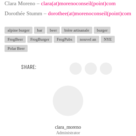
Clara Moreno –
clara(at)morenoconseil(point)com
Dorothée Stumm –
dorothee(at)morenoconseil(point)com
alpine burger
bar
beer
bière artisanale
burger
FrogBeer
FrogBurger
FrogPubs
nouvel an
NYE
Polar Beer
SHARE:
clara_moreno
Administrator