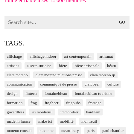
fluide et fiable à ses 12 000 membres
Search
for:
TAGS.
affichage
affichage indoor
art contemporain
artisanat
artisans
auvers-sur-oise
bière
bière artisanale
béarn
clara moreno
clara moreno relations presse
clara moreno rp
communication
communiqué de presse
craft beer
culture
design
fintech
fontainebleau
fontainebleau tourisme
formation
frog
frogbeer
frogpubs
fromage
gocardless
ici montreuil
immobilier
kardham
made in france
make ici
mobilité
montreuil
moreno conseil
next one
ossau-iraty
paris
paul chantler