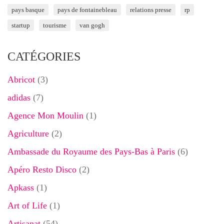
pays basque
pays de fontainebleau
relations presse
rp
startup
tourisme
van gogh
CATÉGORIES
Abricot
(3)
adidas
(7)
Agence Mon Moulin
(1)
Agriculture
(2)
Ambassade du Royaume des Pays-Bas à Paris
(6)
Apéro Resto Disco
(2)
Apkass
(1)
Art of Life
(1)
Artisanat
(54)