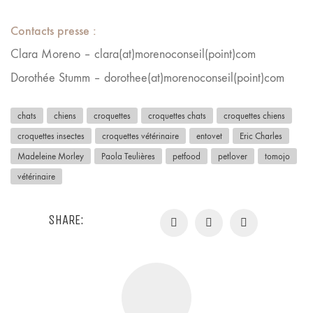
Contacts presse
:
Clara Moreno – clara(at)morenoconseil(point)com
Dorothée Stumm – dorothee(at)morenoconseil(point)com
chats
chiens
croquettes
croquettes chats
croquettes chiens
croquettes insectes
croquettes vétérinaire
entovet
Eric Charles
Madeleine Morley
Paola Teulières
petfood
petlover
tomojo
vétérinaire
SHARE: