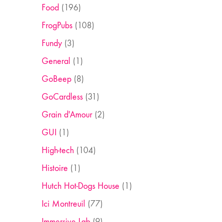
Food
(196)
FrogPubs
(108)
Fundy
(3)
General
(1)
GoBeep
(8)
GoCardless
(31)
Grain d'Amour
(2)
GUI
(1)
High-tech
(104)
Histoire
(1)
Hutch Hot-Dogs House
(1)
Ici Montreuil
(77)
Immersive Lab
(9)