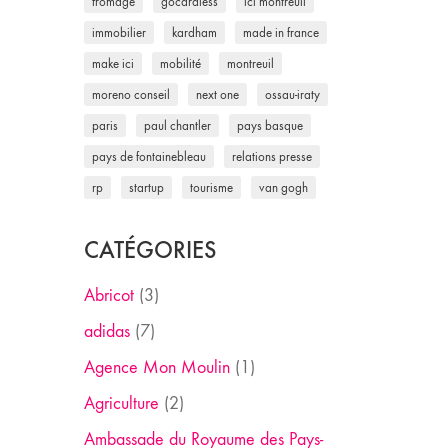
fromage
gocardless
ici montreuil
immobilier
kardham
made in france
make ici
mobilité
montreuil
moreno conseil
next one
ossau-iraty
paris
paul chantler
pays basque
pays de fontainebleau
relations presse
rp
startup
tourisme
van gogh
CATÉGORIES
Abricot
(3)
adidas
(7)
Agence Mon Moulin
(1)
Agriculture
(2)
Ambassade du Royaume des Pays-