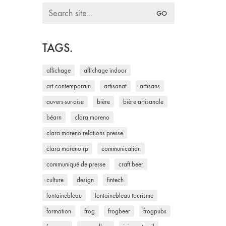
Search
for:
TAGS.
affichage
affichage indoor
art contemporain
artisanat
artisans
auvers-sur-oise
bière
bière artisanale
béarn
clara moreno
clara moreno relations presse
clara moreno rp
communication
communiqué de presse
craft beer
culture
design
fintech
fontainebleau
fontainebleau tourisme
formation
frog
frogbeer
frogpubs