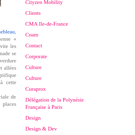
Cityzen Mobility
Clients
CMA Ile-de-France
nebleau
,
Cnam
ienne «
Contact
vite les
enade se
Corporate
 verdure
Culture
t allées
nifique
Culture
à cette
Curaprox
riale de
Délégation de la Polynésie
 places
Française à Paris
Design
Design & Dev