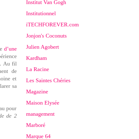
Institut Van Gogh
Institutionnel
iTECHFOREVER.com
Jonjon's Coconuts
Julien Agobert
me
d’une
périence
Kardham
. Au fil
La Racine
ment de
moine et
Les Saintes Chéries
larer sa
Magazine
Maison Elysée
eau pour
management
de de 2
Marboré
Marque 64