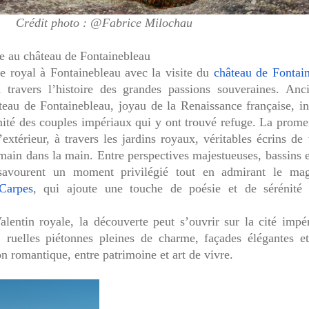
Crédit photo
: @Fabrice Milochau
e au château de Fontainebleau
e royal à Fontainebleau avec
la visite du
château de Fontai
 travers l’histoire des grandes passions souveraines. Anc
teau de Fontainebleau, joyau de la Renaissance française, in
imité des couples impériaux qui y ont trouvé refuge. La prom
extérieur, à travers les jardins royaux, véritables écrins de
e main dans la main. Entre perspectives majestueuses, bassins e
savourent un moment privilégié tout en admirant le mag
Carpes
, qui ajoute une touche de poésie et de sérénité 
alentin royale, la découverte peut s’ouvrir sur la cité impé
 ruelles piétonnes pleines de charme, façades élégantes et
on romantique, entre patrimoine et art de vivre.