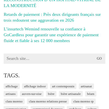
LA MODERNITÉ
Retards de paiement : Près deux dirigeants français sur
trois redoutent une aggravation en 2026
L’insurtech Wemind renouvelle sa confiance à
GoCardless pour garantir une expérience de paiement
fluide et fiable à ses 12 000 membres
Search
for:
TAGS.
affichage
affichage indoor
art contemporain
artisanat
artisans
auvers-sur-oise
bière
bière artisanale
béarn
clara moreno
clara moreno relations presse
clara moreno rp
communication
communiqué de presse
craft beer
culture