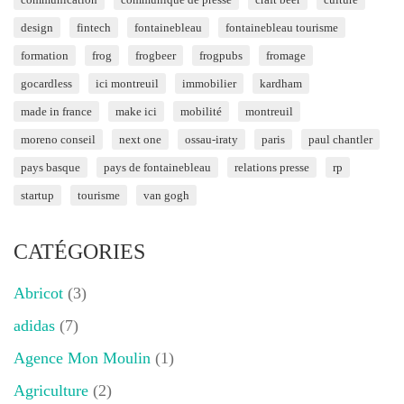
design
fintech
fontainebleau
fontainebleau tourisme
formation
frog
frogbeer
frogpubs
fromage
gocardless
ici montreuil
immobilier
kardham
made in france
make ici
mobilité
montreuil
moreno conseil
next one
ossau-iraty
paris
paul chantler
pays basque
pays de fontainebleau
relations presse
rp
startup
tourisme
van gogh
CATÉGORIES
Abricot
(3)
adidas
(7)
Agence Mon Moulin
(1)
Agriculture
(2)