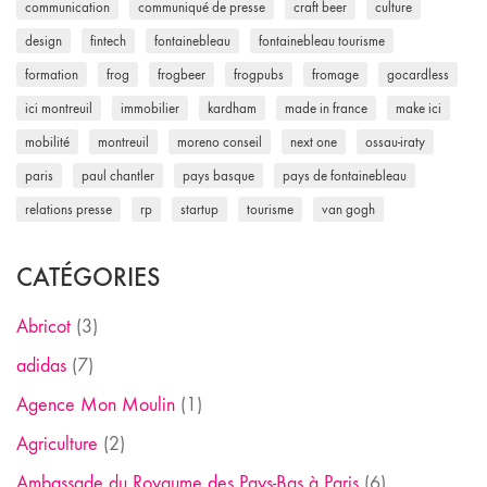
communication
communiqué de presse
craft beer
culture
design
fintech
fontainebleau
fontainebleau tourisme
formation
frog
frogbeer
frogpubs
fromage
gocardless
ici montreuil
immobilier
kardham
made in france
make ici
mobilité
montreuil
moreno conseil
next one
ossau-iraty
paris
paul chantler
pays basque
pays de fontainebleau
relations presse
rp
startup
tourisme
van gogh
CATÉGORIES
Abricot
(3)
adidas
(7)
Agence Mon Moulin
(1)
Agriculture
(2)
Ambassade du Royaume des Pays-Bas à Paris
(6)