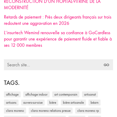
RECONSTRUCTION D’UN HÔPITAL-VITRINE DE LA
MODERNITÉ
Retards de paiement : Près deux dirigeants français sur trois
redoutent une aggravation en 2026
L’insurtech Wemind renouvelle sa confiance à GoCardless
pour garantir une expérience de paiement fluide et fiable à
ses 12 000 membres
Search
for:
TAGS.
affichage
affichage indoor
art contemporain
artisanat
artisans
auvers-sur-oise
bière
bière artisanale
béarn
clara moreno
clara moreno relations presse
clara moreno rp