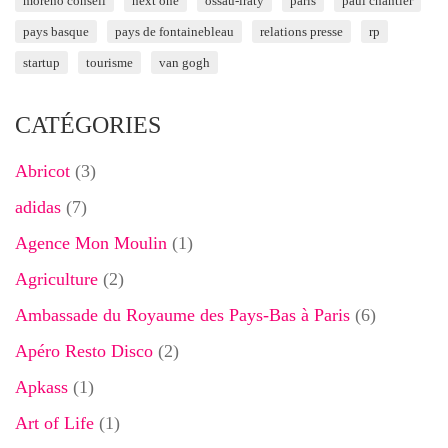
moreno conseil
next one
ossau-iraty
paris
paul chantler
pays basque
pays de fontainebleau
relations presse
rp
startup
tourisme
van gogh
CATÉGORIES
Abricot
(3)
adidas
(7)
Agence Mon Moulin
(1)
Agriculture
(2)
Ambassade du Royaume des Pays-Bas à Paris
(6)
Apéro Resto Disco
(2)
Apkass
(1)
Art of Life
(1)