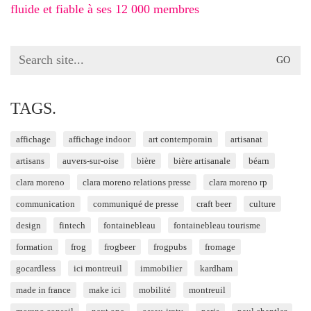
fluide et fiable à ses 12 000 membres
Search
for:
TAGS.
affichage
affichage indoor
art contemporain
artisanat
artisans
auvers-sur-oise
bière
bière artisanale
béarn
clara moreno
clara moreno relations presse
clara moreno rp
communication
communiqué de presse
craft beer
culture
design
fintech
fontainebleau
fontainebleau tourisme
formation
frog
frogbeer
frogpubs
fromage
gocardless
ici montreuil
immobilier
kardham
made in france
make ici
mobilité
montreuil