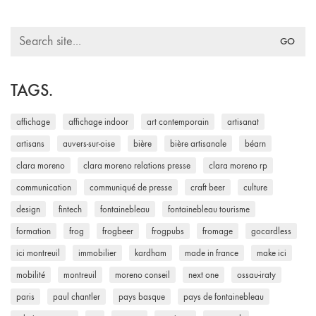
Search
for:
TAGS.
affichage
affichage indoor
art contemporain
artisanat
artisans
auvers-sur-oise
bière
bière artisanale
béarn
clara moreno
clara moreno relations presse
clara moreno rp
communication
communiqué de presse
craft beer
culture
design
fintech
fontainebleau
fontainebleau tourisme
formation
frog
frogbeer
frogpubs
fromage
gocardless
ici montreuil
immobilier
kardham
made in france
make ici
mobilité
montreuil
moreno conseil
next one
ossau-iraty
paris
paul chantler
pays basque
pays de fontainebleau