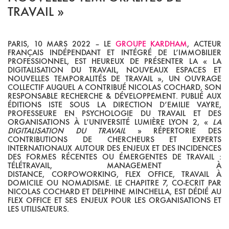
TRAVAIL »
PARIS, 10 MARS 2022 – LE
GROUPE KARDHAM
, ACTEUR
FRANÇAIS INDÉPENDANT ET INTÉGRÉ DE L’IMMOBILIER
PROFESSIONNEL, EST HEUREUX DE PRÉSENTER LA « LA
DIGITALISATION DU TRAVAIL, NOUVEAUX ESPACES ET
NOUVELLES TEMPORALITÉS DE TRAVAIL », UN OUVRAGE
COLLECTIF AUQUEL A CONTRIBUÉ NICOLAS COCHARD, SON
RESPONSABLE RECHERCHE & DÉVELOPPEMENT. PUBLIÉ AUX
ÉDITIONS ISTE SOUS LA DIRECTION D’EMILIE VAYRE,
PROFESSEURE EN PSYCHOLOGIE DU TRAVAIL ET DES
ORGANISATIONS À L’UNIVERSITÉ LUMIÈRE LYON 2, «
LA
DIGITALISATION DU TRAVAIL
» RÉPERTORIE DES
CONTRIBUTIONS DE CHERCHEURS ET EXPERTS
INTERNATIONAUX AUTOUR DES ENJEUX ET DES INCIDENCES
DES FORMES RÉCENTES OU ÉMERGENTES DE TRAVAIL
:
TÉLÉTRAVAIL, MANAGEMENT À
DISTANCE,
CORPOWORKING,
FLEX OFFICE, TRAVAIL À
DOMICILE OU NOMADISME. LE CHAPITRE 7, CO-ECRIT PAR
NICOLAS COCHARD ET DELPHINE MINCHELLA, EST DÉDIÉ AU
FLEX OFFICE ET SES ENJEUX POUR LES ORGANISATIONS ET
LES UTILISATEURS.