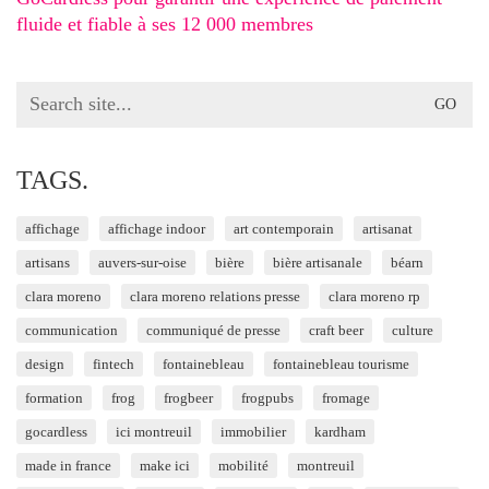
fluide et fiable à ses 12 000 membres
Search
for:
TAGS.
affichage
affichage indoor
art contemporain
artisanat
artisans
auvers-sur-oise
bière
bière artisanale
béarn
clara moreno
clara moreno relations presse
clara moreno rp
communication
communiqué de presse
craft beer
culture
design
fintech
fontainebleau
fontainebleau tourisme
formation
frog
frogbeer
frogpubs
fromage
gocardless
ici montreuil
immobilier
kardham
made in france
make ici
mobilité
montreuil