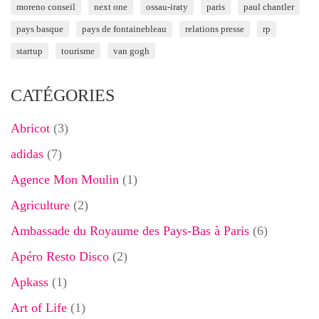
moreno conseil
next one
ossau-iraty
paris
paul chantler
pays basque
pays de fontainebleau
relations presse
rp
startup
tourisme
van gogh
CATÉGORIES
Abricot
(3)
adidas
(7)
Agence Mon Moulin
(1)
Agriculture
(2)
Ambassade du Royaume des Pays-Bas à Paris
(6)
Apéro Resto Disco
(2)
Apkass
(1)
Art of Life
(1)