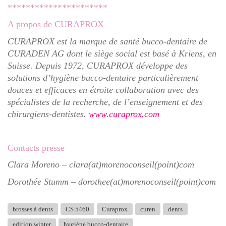
**********************
A propos de CURAPROX
CURAPROX
est la marque de santé bucco-dentaire de
CURADEN AG dont le siège social est basé à Kriens, en
Suisse. Depuis 1972, CURAPROX développe des
solutions d’hygiène bucco-dentaire particulièrement
douces et efficaces en étroite collaboration avec des
spécialistes de la recherche, de l’enseignement et des
chirurgiens-dentistes.
www.curaprox.com
Contacts presse
Clara Moreno –
clara(at)morenoconseil(point)com
Dorothée Stumm –
dorothee(at)morenoconseil(point)com
brosses à dents
CS 5460
Curaprox
curen
dents
edition winter
hygiène bucco-dentaire