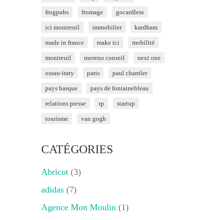
frogpubs
fromage
gocardless
ici montreuil
immobilier
kardham
made in france
make ici
mobilité
montreuil
moreno conseil
next one
ossau-iraty
paris
paul chantler
pays basque
pays de fontainebleau
relations presse
rp
startup
tourisme
van gogh
CATÉGORIES
Abricot
(3)
adidas
(7)
Agence Mon Moulin
(1)