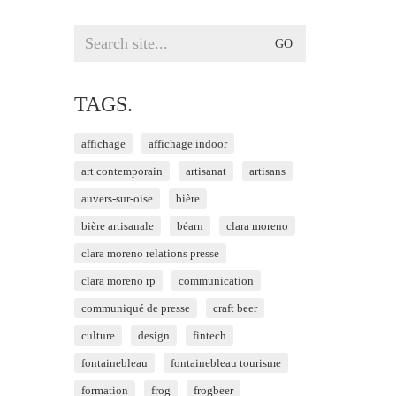
Search
for:
TAGS.
affichage
affichage indoor
art contemporain
artisanat
artisans
auvers-sur-oise
bière
bière artisanale
béarn
clara moreno
clara moreno relations presse
clara moreno rp
communication
communiqué de presse
craft beer
culture
design
fintech
fontainebleau
fontainebleau tourisme
formation
frog
frogbeer