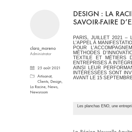
DESIGN : LA RAC
SAVOIR-FAIRE D’
PARIS, JUILLET 2021 
L’APPEL À MANIFESTATI
POUR L’ACCOMPAGNEME
clara_moreno
MÉTHODES D’INNOVATIO
Administrator
TEXTILE ET MÉTIERS 
ENTREPRISES À INTÉGR
AINSI LEUR PERFORMA
25 août 2021
INTÉRESSÉES SONT INV
Artisanat
,
AVANT LE 15 SEPTEMBRE
Clients
,
Design
,
La Racine
,
News
,
Newsroom
Les planchas ENO, une entreprise 
La Région Nouvelle-Aquit