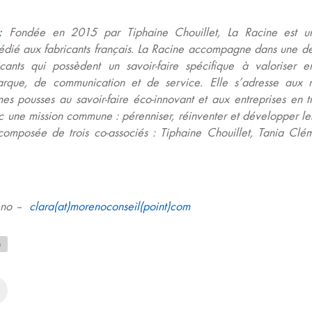
:
Fondée en 2015 par Tiphaine Chouillet, La Racine est un
dédié aux fabricants français. La Racine accompagne dans une 
cants qui possèdent un savoir-faire spécifique à valoriser 
marque, de communication et de service. Elle s’adresse aux 
nes pousses au savoir-faire éco-innovant et aux entreprises en tr
ec une mission commune
: pérenniser, réinventer et développer les
 composée de trois co-associés
: Tiphaine Chouillet, Tania Clé
reno –
clara(at)morenoconseil(point)com
e