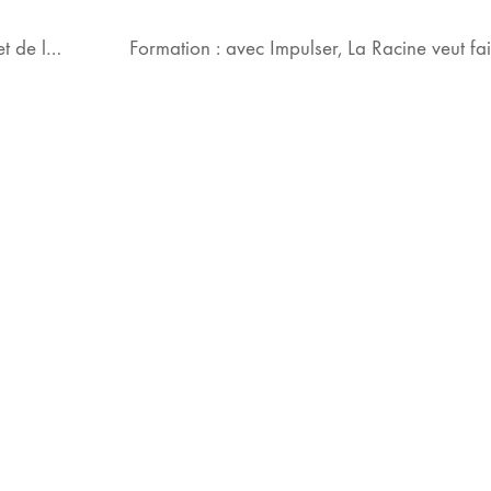
Prolonger les petits plaisirs de la marche et de la randonnée : 6 belles idées au Pays de Fontainebleau