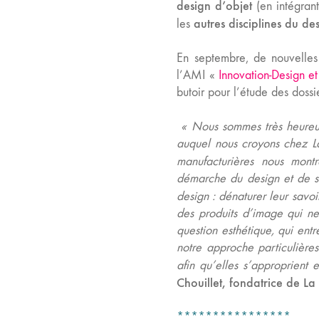
design d’objet
(en intégrant
autres disciplines du de
les
En septembre, de nouvelles
l’AMI
«
Innovation-Design et
butoir pour l’étude des doss
«
Nous sommes très heureu
auquel nous croyons chez L
manufacturières nous montr
démarche du design et de ses
design
: dénaturer leur savoi
des produits d’image qui n
question esthétique, qui en
notre approche particulière
afin qu’elles s’approprient 
Chouillet, fondatrice de La
****************