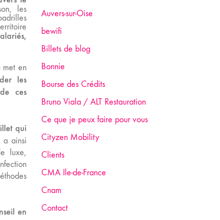
on, les
Auvers-sur-Oise
adrilles
rritoire
bewifi
alariés,
Billets de blog
Bonnie
n met en
der les
Bourse des Crédits
 de ces
Bruno Viala / ALT Restauration
Ce que je peux faire pour vous
llet qui
Cityzen Mobility
 a ainsi
e luxe,
Clients
nfection
CMA Ile-de-France
méthodes
Cnam
Contact
nseil en