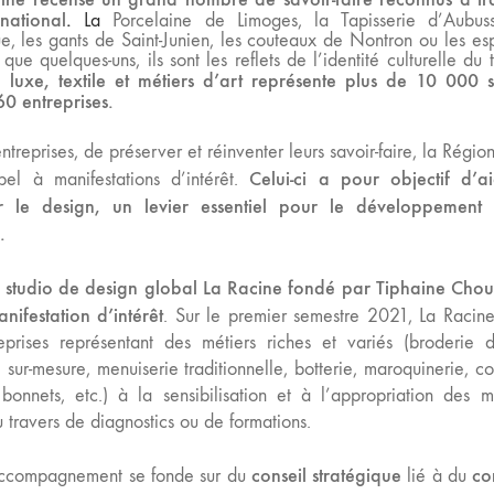
national
.
La
Porcelaine de Limoges, la Tapisserie d’Aubuss
e, les gants de Saint-Junien, les couteaux de Nontron ou les esp
e quelques-uns, ils sont les reflets de l’identité culturelle du te
r, luxe, textile et métiers d’art représente plus de 10
000 s
0 entreprises.
ntreprises, de préserver et réinventer leurs savoir-faire, la Régio
Celui-ci a pour objectif d’ai
l à manifestations d’intérêt.
r le design, un levier essentiel pour le développement
.
 studio de design global La Racine fondé par Tiphaine Choui
ifestation d’intérêt
. Sur le premier semestre 2021, La Racine
rises représentant des métiers riches et variés (broderie d
sur-mesure, menuiserie traditionnelle, botterie, maroquinerie, co
onnets, etc.) à la sensibilisation et à l’appropriation des 
 travers de diagnostics ou de formations.
conseil stratégique
co
t accompagnement se fonde sur du
lié à du