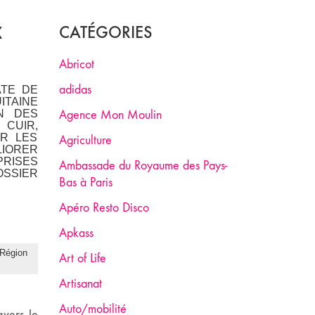
X
CATÉGORIES
Abricot
adidas
TE DE
ITAINE
ON DES
Agence Mon Moulin
 CUIR,
ER LES
Agriculture
LIORER
PRISES
Ambassade du Royaume des Pays-
OSSIER
Bas à Paris
Apéro Resto Disco
Apkass
a Région
Art of Life
Artisanat
Auto/mobilité
avers le