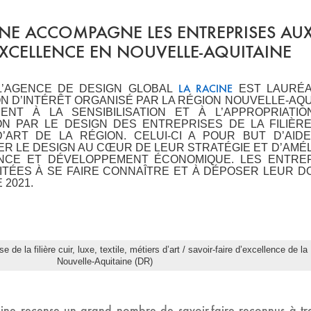
INE ACCOMPAGNE LES ENTREPRISES AU
EXCELLENCE EN NOUVELLE-AQUITAINE
LA RACINE
– L’AGENCE DE DESIGN GLOBAL
EST LAURÉA
ON D’INTÉRÊT ORGANISÉ PAR LA RÉGION NOUVELLE-AQU
NT À LA SENSIBILISATION ET À L’APPROPRIATI
N PAR LE DESIGN DES ENTREPRISES DE LA FILIÈRE
D’ART DE LA RÉGION. CELUI-CI A POUR BUT D’AID
ER LE DESIGN AU
CŒUR
DE LEUR STRATÉGIE ET D’AMÉ
NCE ET DÉVELOPPEMENT ÉCONOMIQUE. LES ENTRE
ITÉES À SE FAIRE CONNAÎTRE ET À DÉPOSER LEUR D
 2021.
de la filière cuir, luxe, textile, métiers d’art / savoir-faire d’excellence de l
Nouvelle-Aquitaine (DR)
aine recense un grand nombre de
savoir-faire reconnus à tr