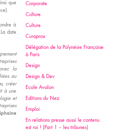
insi que
Corporate
ce).
Culture
pondre à
Culture
 La date
Curaprox
Délégation de la Polynésie Française
agnement
à Paris
reprises
Design
avec la
liées au
Design & Dev
s, créer
Ecole Avalon
it à une
logie et
Editions du Nez
reprises
Emploi
iphaine
En relations presse aussi le contenu
est roi ! (Part 1 – les tribunes)