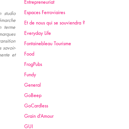
Entrepreneuriat
Espaces Ferroviaires
 studio
démarche
Et de nous qui se souviendra ?
en terme
Everyday Life
marques
ansition
Fontainebleau Tourisme
 savoir-
Food
mente et
FrogPubs
Fundy
General
GoBeep
GoCardless
Grain d'Amour
GUI