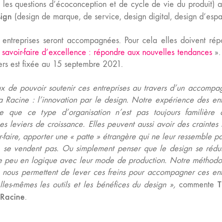
 les questions d’écoconception et de cycle de vie du produit) a
sign
(design de marque, de service, design digital, design d’espa
 entreprises seront accompagnées. Pour cela elles doivent ré
 savoir-faire d’excellence : répondre aux nouvelles tendances
».
iers est fixée au 15 septembre 2021.
x de pouvoir soutenir ces entreprises au travers d’un accomp
a Racine
: l’innovation par le design. Notre expérience des ent
e que ce type d’organisation n’est pas toujours familière
 leviers de croissance. Elles peuvent aussi avoir des craintes 
r-faire, apporter une « patte » étrangère qui ne leur ressemble pa
e se vendent pas. Ou simplement penser que le design se rédu
tre peu en logique avec leur mode de production. Notre méthodo
s nous permettent de lever ces freins pour accompagner ces ent
T
elles-mêmes les outils et les bénéfices du design
»,
commente
 Racine
.