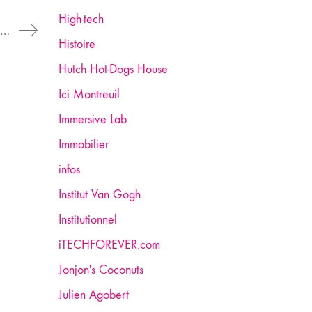
High-tech
Formation : avec Impulser, La Racine veut faire des artisans d’art des entrepreneurs à part entière
Histoire
Hutch Hot-Dogs House
Ici Montreuil
Immersive Lab
Immobilier
infos
Institut Van Gogh
Institutionnel
iTECHFOREVER.com
Jonjon's Coconuts
Julien Agobert