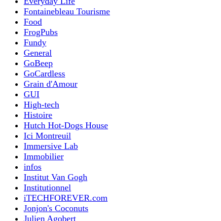
Everyday Life
Fontainebleau Tourisme
Food
FrogPubs
Fundy
General
GoBeep
GoCardless
Grain d'Amour
GUI
High-tech
Histoire
Hutch Hot-Dogs House
Ici Montreuil
Immersive Lab
Immobilier
infos
Institut Van Gogh
Institutionnel
iTECHFOREVER.com
Jonjon's Coconuts
Julien Agobert