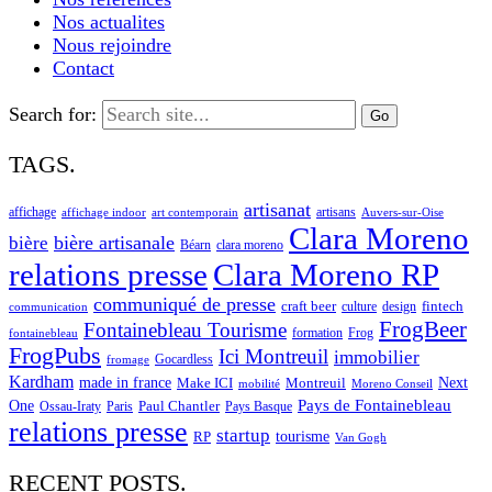
Nos actualites
Nous rejoindre
Contact
Search for:
TAGS.
artisanat
affichage
artisans
affichage indoor
art contemporain
Auvers-sur-Oise
Clara Moreno
bière artisanale
bière
Béarn
clara moreno
Clara Moreno RP
relations presse
communiqué de presse
craft beer
fintech
culture
design
communication
FrogBeer
Fontainebleau Tourisme
formation
Frog
fontainebleau
FrogPubs
Ici Montreuil
immobilier
Gocardless
fromage
Kardham
made in france
Next
Make ICI
Montreuil
Moreno Conseil
mobilité
One
Pays de Fontainebleau
Paul Chantler
Ossau-Iraty
Paris
Pays Basque
relations presse
startup
RP
tourisme
Van Gogh
RECENT POSTS.