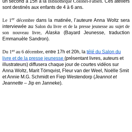
un second à 15h à la
Bibliothèque Colonel-Fabien
. Ces ateliers
sont destinés aux enfants de 4 à 6 ans.
er
Le 1
décembre
dans la matinée, l’auteure Anna Woltz sera
interviewée au
Salon du livre et de la presse jeunesse au sujet de
son nouveau livre
,
Alaska
(Bayard Jeunesse, traduction
Emmanuèle Sandron).
er
Du 1
au 6 décembre
, entre 17h et 20h, la
télé du Salon du
livre et de la presse jeunesse
(présentant livres, auteurs et
illustrateurs) diffusera chaque jour de courtes vidéos sur
Anna Woltz, Marit Törnqvist, Fleur van der Weel, Noëlle Smit
et Annie M.G. Schmidt en Fiep Westendorp (
Jeannot et
Jeannette –
Jip en Janneke).