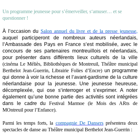
Un programme jeunesse pour s’émerveiller, s
‘
amuser… et se
questionner
!
À l
‘
occasion du
Salon annuel du livre et de la presse jeunesse
,
auquel participeront de nombreux auteurs néerlandais,
l
‘
Ambassade des Pays en France s
‘
est mobilisée, avec le
concours de ses partenaires montreuillois et néerlandais,
pour présenter dans différents lieux culturels de la ville
(cinéma Le Méliès, Bibliothèques de Montreuil, Théâtre municipal
Berthelot Jean-Guerrin, Librairie Folies d’Encre)
un programme
qui donne à voir la richesse et l
‘
avant-gardisme de la culture
néerlandaise pour la jeunesse. Une jeunesse heureuse,
décomplexée, qui ose s
‘
interroger et s
‘
exprimer. A noter
également qu’une bonne partie des activités sont intégrées
dans le cadre du
Festival Marmoe (le Mois des ARts de
MOntreuil pour l’Enfance).
Parmi les temps forts, la
compagnie De Dansers
présentera deux
spectacles de danse
au Théâtre municipal Berthelot Jean-Guerrin
: