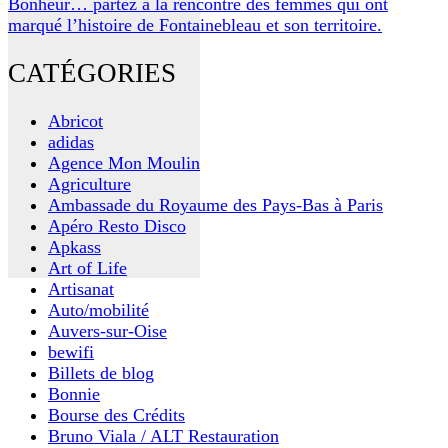
Bonheur… partez à la rencontre des femmes qui ont
marqué l’histoire de Fontainebleau et son territoire.
CATÉGORIES
Abricot
adidas
Agence Mon Moulin
Agriculture
Ambassade du Royaume des Pays-Bas à Paris
Apéro Resto Disco
Apkass
Art of Life
Artisanat
Auto/mobilité
Auvers-sur-Oise
bewifi
Billets de blog
Bonnie
Bourse des Crédits
Bruno Viala / ALT Restauration