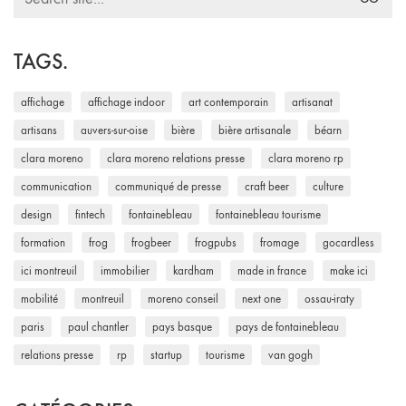
for:
TAGS.
affichage
affichage indoor
art contemporain
artisanat
artisans
auvers-sur-oise
bière
bière artisanale
béarn
clara moreno
clara moreno relations presse
clara moreno rp
communication
communiqué de presse
craft beer
culture
design
fintech
fontainebleau
fontainebleau tourisme
formation
frog
frogbeer
frogpubs
fromage
gocardless
ici montreuil
immobilier
kardham
made in france
make ici
mobilité
montreuil
moreno conseil
next one
ossau-iraty
paris
paul chantler
pays basque
pays de fontainebleau
relations presse
rp
startup
tourisme
van gogh