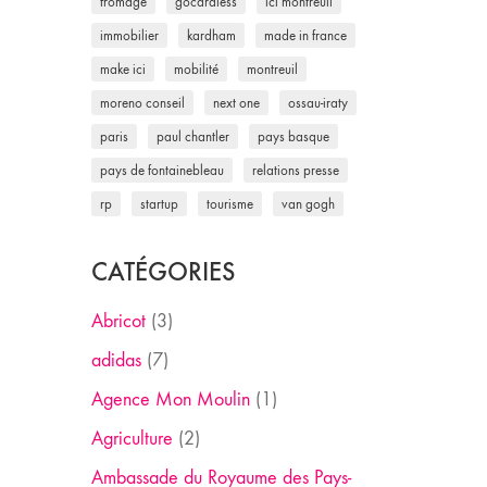
fromage
gocardless
ici montreuil
immobilier
kardham
made in france
make ici
mobilité
montreuil
moreno conseil
next one
ossau-iraty
paris
paul chantler
pays basque
pays de fontainebleau
relations presse
rp
startup
tourisme
van gogh
CATÉGORIES
Abricot
(3)
adidas
(7)
Agence Mon Moulin
(1)
Agriculture
(2)
Ambassade du Royaume des Pays-