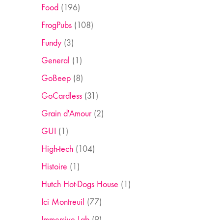
Food
(196)
FrogPubs
(108)
Fundy
(3)
General
(1)
GoBeep
(8)
GoCardless
(31)
Grain d'Amour
(2)
GUI
(1)
High-tech
(104)
Histoire
(1)
Hutch Hot-Dogs House
(1)
Ici Montreuil
(77)
Immersive Lab
(9)