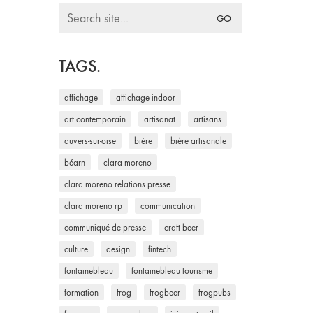
Search
for:
TAGS.
affichage
affichage indoor
art contemporain
artisanat
artisans
auvers-sur-oise
bière
bière artisanale
béarn
clara moreno
clara moreno relations presse
clara moreno rp
communication
communiqué de presse
craft beer
culture
design
fintech
fontainebleau
fontainebleau tourisme
formation
frog
frogbeer
frogpubs