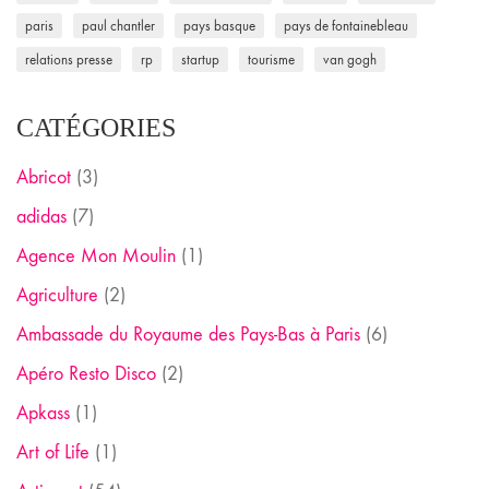
paris
paul chantler
pays basque
pays de fontainebleau
relations presse
rp
startup
tourisme
van gogh
CATÉGORIES
Abricot
(3)
adidas
(7)
Agence Mon Moulin
(1)
Agriculture
(2)
Ambassade du Royaume des Pays-Bas à Paris
(6)
Apéro Resto Disco
(2)
Apkass
(1)
Art of Life
(1)