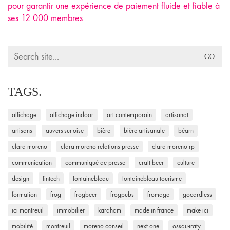
pour garantir une expérience de paiement fluide et fiable à
ses 12 000 membres
Search
for:
TAGS.
affichage
affichage indoor
art contemporain
artisanat
artisans
auvers-sur-oise
bière
bière artisanale
béarn
clara moreno
clara moreno relations presse
clara moreno rp
communication
communiqué de presse
craft beer
culture
design
fintech
fontainebleau
fontainebleau tourisme
formation
frog
frogbeer
frogpubs
fromage
gocardless
ici montreuil
immobilier
kardham
made in france
make ici
mobilité
montreuil
moreno conseil
next one
ossau-iraty