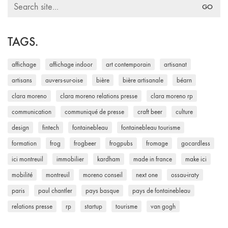
Search
for:
TAGS.
affichage
affichage indoor
art contemporain
artisanat
artisans
auvers-sur-oise
bière
bière artisanale
béarn
clara moreno
clara moreno relations presse
clara moreno rp
communication
communiqué de presse
craft beer
culture
design
fintech
fontainebleau
fontainebleau tourisme
formation
frog
frogbeer
frogpubs
fromage
gocardless
ici montreuil
immobilier
kardham
made in france
make ici
mobilité
montreuil
moreno conseil
next one
ossau-iraty
paris
paul chantler
pays basque
pays de fontainebleau
relations presse
rp
startup
tourisme
van gogh