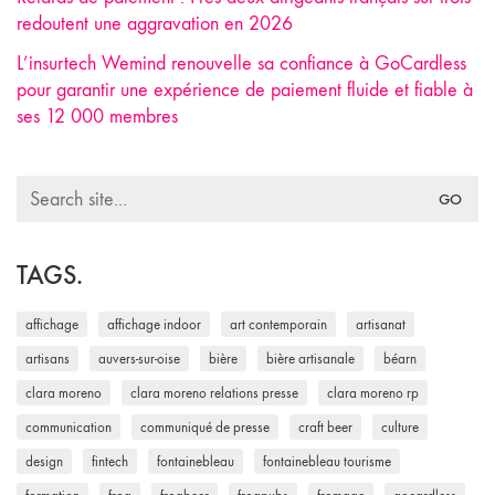
redoutent une aggravation en 2026
L’insurtech Wemind renouvelle sa confiance à GoCardless
pour garantir une expérience de paiement fluide et fiable à
ses 12 000 membres
Search
for:
TAGS.
affichage
affichage indoor
art contemporain
artisanat
artisans
auvers-sur-oise
bière
bière artisanale
béarn
clara moreno
clara moreno relations presse
clara moreno rp
communication
communiqué de presse
craft beer
culture
design
fintech
fontainebleau
fontainebleau tourisme