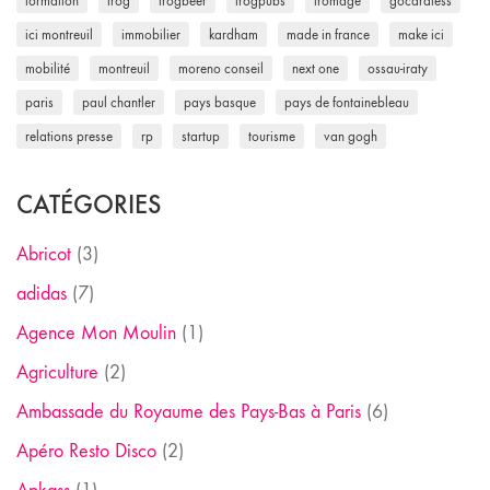
formation
frog
frogbeer
frogpubs
fromage
gocardless
ici montreuil
immobilier
kardham
made in france
make ici
mobilité
montreuil
moreno conseil
next one
ossau-iraty
paris
paul chantler
pays basque
pays de fontainebleau
relations presse
rp
startup
tourisme
van gogh
CATÉGORIES
Abricot
(3)
adidas
(7)
Agence Mon Moulin
(1)
Agriculture
(2)
Ambassade du Royaume des Pays-Bas à Paris
(6)
Apéro Resto Disco
(2)