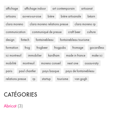
affichage
affichage indoor
art contemporain
artisanat
artisans
auvers-sur-oise
bière
bière artisanale
béarn
clara moreno
clara moreno relations presse
clara moreno rp
communication
communiqué de presse
craft beer
culture
design
fintech
fontainebleau
fontainebleau tourisme
formation
frog
frogbeer
frogpubs
fromage
gocardless
ici montreuil
immobilier
kardham
made in france
make ici
mobilité
montreuil
moreno conseil
next one
ossau-iraty
paris
paul chantler
pays basque
pays de fontainebleau
relations presse
rp
startup
tourisme
van gogh
CATÉGORIES
Abricot
(3)