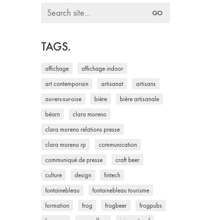
Search
for:
TAGS.
affichage
affichage indoor
art contemporain
artisanat
artisans
auvers-sur-oise
bière
bière artisanale
béarn
clara moreno
clara moreno relations presse
clara moreno rp
communication
communiqué de presse
craft beer
culture
design
fintech
fontainebleau
fontainebleau tourisme
formation
frog
frogbeer
frogpubs