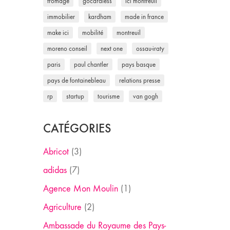
fromage
gocardless
ici montreuil
immobilier
kardham
made in france
make ici
mobilité
montreuil
moreno conseil
next one
ossau-iraty
paris
paul chantler
pays basque
pays de fontainebleau
relations presse
rp
startup
tourisme
van gogh
CATÉGORIES
Abricot
(3)
adidas
(7)
Agence Mon Moulin
(1)
Agriculture
(2)
Ambassade du Royaume des Pays-