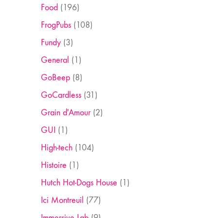
Food
(196)
FrogPubs
(108)
Fundy
(3)
General
(1)
GoBeep
(8)
GoCardless
(31)
Grain d'Amour
(2)
GUI
(1)
High-tech
(104)
Histoire
(1)
Hutch Hot-Dogs House
(1)
Ici Montreuil
(77)
Immersive Lab
(9)