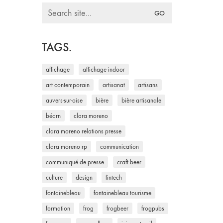
Search
for:
TAGS.
affichage
affichage indoor
art contemporain
artisanat
artisans
auvers-sur-oise
bière
bière artisanale
béarn
clara moreno
clara moreno relations presse
clara moreno rp
communication
communiqué de presse
craft beer
culture
design
fintech
fontainebleau
fontainebleau tourisme
formation
frog
frogbeer
frogpubs