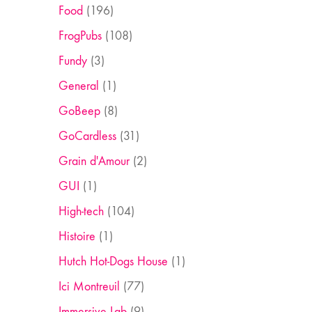
Food
(196)
FrogPubs
(108)
Fundy
(3)
General
(1)
GoBeep
(8)
GoCardless
(31)
Grain d'Amour
(2)
GUI
(1)
High-tech
(104)
Histoire
(1)
Hutch Hot-Dogs House
(1)
Ici Montreuil
(77)
Immersive Lab
(9)