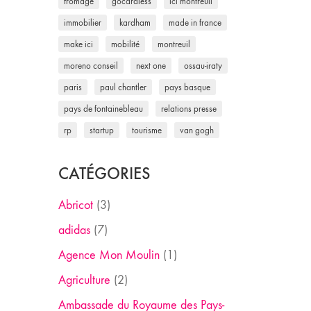
fromage
gocardless
ici montreuil
immobilier
kardham
made in france
make ici
mobilité
montreuil
moreno conseil
next one
ossau-iraty
paris
paul chantler
pays basque
pays de fontainebleau
relations presse
rp
startup
tourisme
van gogh
CATÉGORIES
Abricot
(3)
adidas
(7)
Agence Mon Moulin
(1)
Agriculture
(2)
Ambassade du Royaume des Pays-