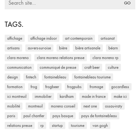
for:
TAGS.
affichage
affichage indoor
art contemporain
artisanat
artisans
auvers-sur-oise
bière
bière artisanale
béarn
clara moreno
clara moreno relations presse
clara moreno rp
communication
communiqué de presse
craft beer
culture
design
fintech
fontainebleau
fontainebleau tourisme
formation
frog
frogbeer
frogpubs
fromage
gocardless
ici montreuil
immobilier
kardham
made in france
make ici
mobilité
montreuil
moreno conseil
next one
ossau-iraty
paris
paul chantler
pays basque
pays de fontainebleau
relations presse
rp
startup
tourisme
van gogh