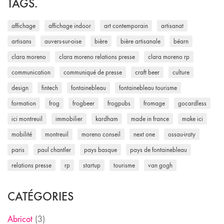
TAGS.
affichage
affichage indoor
art contemporain
artisanat
artisans
auvers-sur-oise
bière
bière artisanale
béarn
clara moreno
clara moreno relations presse
clara moreno rp
communication
communiqué de presse
craft beer
culture
design
fintech
fontainebleau
fontainebleau tourisme
formation
frog
frogbeer
frogpubs
fromage
gocardless
ici montreuil
immobilier
kardham
made in france
make ici
mobilité
montreuil
moreno conseil
next one
ossau-iraty
paris
paul chantler
pays basque
pays de fontainebleau
relations presse
rp
startup
tourisme
van gogh
CATÉGORIES
Abricot
(3)