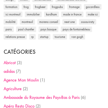
formation
frog
frogbeer
frogpubs
fromage
gocardless
ici montreuil
immobilier
kardham
made in france
make ici
mobilité
montreuil
moreno conseil
next one
ossau-iraty
paris
paul chantler
pays basque
pays de fontainebleau
relations presse
rp
startup
tourisme
van gogh
CATÉGORIES
Abricot
(3)
adidas
(7)
Agence Mon Moulin
(1)
Agriculture
(2)
Ambassade du Royaume des Pays-Bas à Paris
(6)
Apéro Resto Disco
(2)