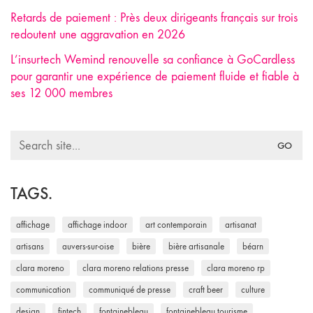
Retards de paiement : Près deux dirigeants français sur trois
redoutent une aggravation en 2026
L’insurtech Wemind renouvelle sa confiance à GoCardless
pour garantir une expérience de paiement fluide et fiable à
ses 12 000 membres
Search
for:
TAGS.
affichage
affichage indoor
art contemporain
artisanat
artisans
auvers-sur-oise
bière
bière artisanale
béarn
clara moreno
clara moreno relations presse
clara moreno rp
communication
communiqué de presse
craft beer
culture
design
fintech
fontainebleau
fontainebleau tourisme