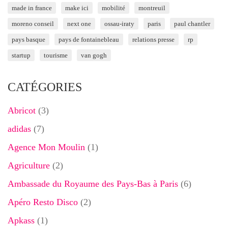
made in france
make ici
mobilité
montreuil
moreno conseil
next one
ossau-iraty
paris
paul chantler
pays basque
pays de fontainebleau
relations presse
rp
startup
tourisme
van gogh
CATÉGORIES
Abricot
(3)
adidas
(7)
Agence Mon Moulin
(1)
Agriculture
(2)
Ambassade du Royaume des Pays-Bas à Paris
(6)
Apéro Resto Disco
(2)
Apkass
(1)