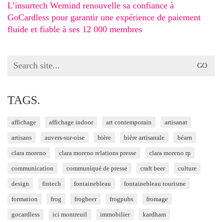
L’insurtech Wemind renouvelle sa confiance à
GoCardless pour garantir une expérience de paiement
fluide et fiable à ses 12 000 membres
Search
for:
TAGS.
affichage
affichage indoor
art contemporain
artisanat
artisans
auvers-sur-oise
bière
bière artisanale
béarn
clara moreno
clara moreno relations presse
clara moreno rp
communication
communiqué de presse
craft beer
culture
design
fintech
fontainebleau
fontainebleau tourisme
formation
frog
frogbeer
frogpubs
fromage
gocardless
ici montreuil
immobilier
kardham