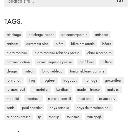
for:
TAGS.
affichage
affichage indoor
art contemporain
artisanat
artisans
auvers-sur-oise
bière
bière artisanale
béarn
clara moreno
clara moreno relations presse
clara moreno rp
communication
communiqué de presse
craft beer
culture
design
fintech
fontainebleau
fontainebleau tourisme
formation
frog
frogbeer
frogpubs
fromage
gocardless
ici montreuil
immobilier
kardham
made in france
make ici
mobilité
montreuil
moreno conseil
next one
ossau-iraty
paris
paul chantler
pays basque
pays de fontainebleau
relations presse
rp
startup
tourisme
van gogh