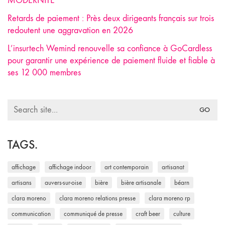
MODERNITÉ
Retards de paiement : Près deux dirigeants français sur trois
redoutent une aggravation en 2026
L’insurtech Wemind renouvelle sa confiance à GoCardless
pour garantir une expérience de paiement fluide et fiable à
ses 12 000 membres
Search
for:
TAGS.
affichage
affichage indoor
art contemporain
artisanat
artisans
auvers-sur-oise
bière
bière artisanale
béarn
clara moreno
clara moreno relations presse
clara moreno rp
communication
communiqué de presse
craft beer
culture