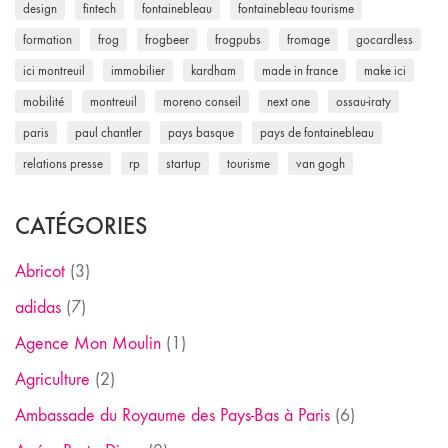
design
fintech
fontainebleau
fontainebleau tourisme
formation
frog
frogbeer
frogpubs
fromage
gocardless
ici montreuil
immobilier
kardham
made in france
make ici
mobilité
montreuil
moreno conseil
next one
ossau-iraty
paris
paul chantler
pays basque
pays de fontainebleau
relations presse
rp
startup
tourisme
van gogh
CATÉGORIES
Abricot
(3)
adidas
(7)
Agence Mon Moulin
(1)
Agriculture
(2)
Ambassade du Royaume des Pays-Bas à Paris
(6)