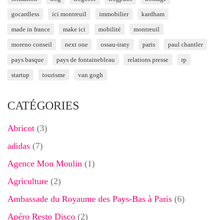
gocardless
ici montreuil
immobilier
kardham
made in france
make ici
mobilité
montreuil
moreno conseil
next one
ossau-iraty
paris
paul chantler
pays basque
pays de fontainebleau
relations presse
rp
startup
tourisme
van gogh
CATÉGORIES
Abricot
(3)
adidas
(7)
Agence Mon Moulin
(1)
Agriculture
(2)
Ambassade du Royaume des Pays-Bas à Paris
(6)
Apéro Resto Disco
(2)