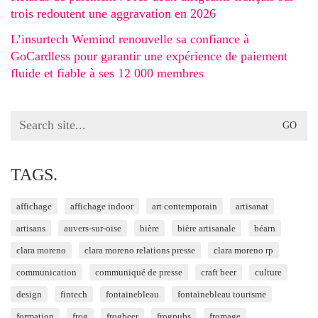
trois redoutent une aggravation en 2026
L’insurtech Wemind renouvelle sa confiance à
GoCardless pour garantir une expérience de paiement
fluide et fiable à ses 12 000 membres
Search
for:
TAGS.
affichage
affichage indoor
art contemporain
artisanat
artisans
auvers-sur-oise
bière
bière artisanale
béarn
clara moreno
clara moreno relations presse
clara moreno rp
communication
communiqué de presse
craft beer
culture
design
fintech
fontainebleau
fontainebleau tourisme
formation
frog
frogbeer
frogpubs
fromage