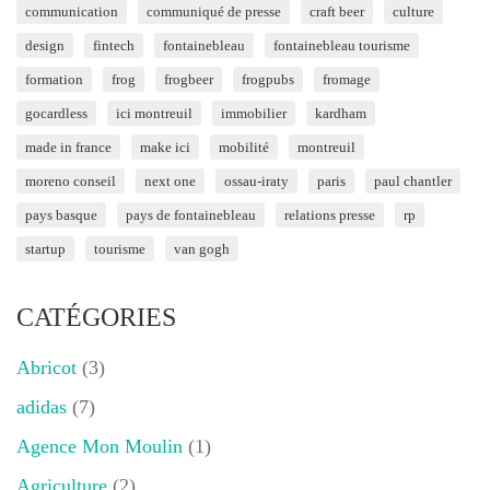
communication
communiqué de presse
craft beer
culture
design
fintech
fontainebleau
fontainebleau tourisme
formation
frog
frogbeer
frogpubs
fromage
gocardless
ici montreuil
immobilier
kardham
made in france
make ici
mobilité
montreuil
moreno conseil
next one
ossau-iraty
paris
paul chantler
pays basque
pays de fontainebleau
relations presse
rp
startup
tourisme
van gogh
CATÉGORIES
Abricot
(3)
adidas
(7)
Agence Mon Moulin
(1)
Agriculture
(2)