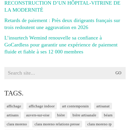
RECONSTRUCTION D’UN HÔPITAL-VITRINE DE
LA MODERNITÉ
Retards de paiement : Près deux dirigeants français sur
trois redoutent une aggravation en 2026
L’insurtech Wemind renouvelle sa confiance à
GoCardless pour garantir une expérience de paiement
fluide et fiable à ses 12 000 membres
Search
for:
TAGS.
affichage
affichage indoor
art contemporain
artisanat
artisans
auvers-sur-oise
bière
bière artisanale
béarn
clara moreno
clara moreno relations presse
clara moreno rp