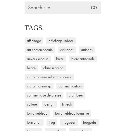
Search
for:
TAGS.
affichage
affichage indoor
art contemporain
artisanat
artisans
auvers-sur-oise
bière
bière artisanale
béarn
clara moreno
clara moreno relations presse
clara moreno rp
communication
communiqué de presse
craft beer
culture
design
fintech
fontainebleau
fontainebleau tourisme
formation
frog
frogbeer
frogpubs