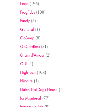
Food
(196)
FrogPubs
(108)
Fundy
(3)
General
(1)
GoBeep
(8)
GoCardless
(31)
Grain d'Amour
(2)
GUI
(1)
High-tech
(104)
Histoire
(1)
Hutch Hot-Dogs House
(1)
Ici Montreuil
(77)
Immersive Lab
(9)