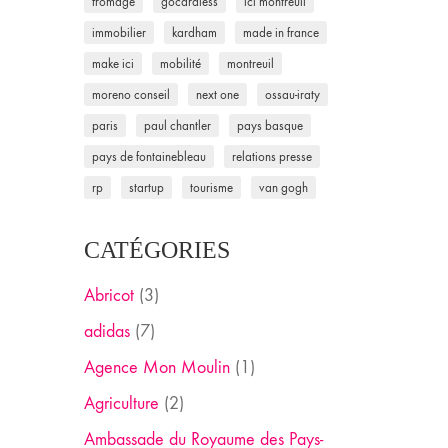
fromage
gocardless
ici montreuil
immobilier
kardham
made in france
make ici
mobilité
montreuil
moreno conseil
next one
ossau-iraty
paris
paul chantler
pays basque
pays de fontainebleau
relations presse
rp
startup
tourisme
van gogh
CATÉGORIES
Abricot
(3)
adidas
(7)
Agence Mon Moulin
(1)
Agriculture
(2)
Ambassade du Royaume des Pays-