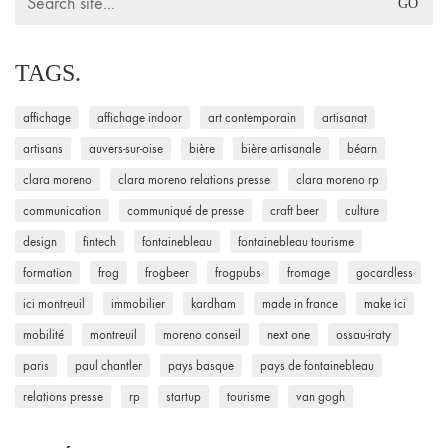
for:
TAGS.
affichage
affichage indoor
art contemporain
artisanat
artisans
auvers-sur-oise
bière
bière artisanale
béarn
clara moreno
clara moreno relations presse
clara moreno rp
communication
communiqué de presse
craft beer
culture
design
fintech
fontainebleau
fontainebleau tourisme
formation
frog
frogbeer
frogpubs
fromage
gocardless
ici montreuil
immobilier
kardham
made in france
make ici
mobilité
montreuil
moreno conseil
next one
ossau-iraty
paris
paul chantler
pays basque
pays de fontainebleau
relations presse
rp
startup
tourisme
van gogh