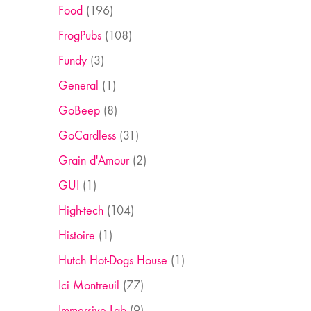
Food
(196)
FrogPubs
(108)
Fundy
(3)
General
(1)
GoBeep
(8)
GoCardless
(31)
Grain d'Amour
(2)
GUI
(1)
High-tech
(104)
Histoire
(1)
Hutch Hot-Dogs House
(1)
Ici Montreuil
(77)
Immersive Lab
(9)