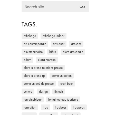
Search
for:
TAGS.
affichage
affichage indoor
art contemporain
artisanat
artisans
auvers-sur-oise
bière
bière artisanale
béarn
clara moreno
clara moreno relations presse
clara moreno rp
communication
communiqué de presse
craft beer
culture
design
fintech
fontainebleau
fontainebleau tourisme
formation
frog
frogbeer
frogpubs